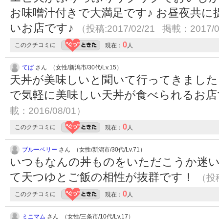
お味噌汁付きで大満足です♪ お昼夜共
いお店です♪
（投稿:2017/02/21 掲載：2017/0
0
このクチコミに
現在：
人
てば
さん （女性/新潟市/30代/Lv.15）
天丼が美味しいと聞いて行ってきました
で気軽に美味しい天丼が食べられるお店で
載：2016/08/01）
0
このクチコミに
現在：
人
ブルーベリー
さん （女性/新潟市/30代/Lv.71）
いつもなんの丼ものをいただこうか迷い
て天つゆとご飯の相性が抜群です！
（投稿
0
このクチコミに
現在：
人
ミニマム
さん （女性/三条市/10代/Lv.17）