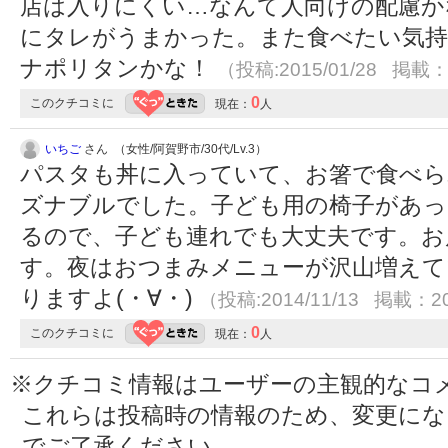
店は入りにくい…なんて人向けの配慮か
にタレがうまかった。また食べたい気持
ナポリタンかな！
（投稿:2015/01/28 掲載：2
0
このクチコミに
現在：
人
いちご
さん （女性/阿賀野市/30代/Lv.3）
パスタも丼に入っていて、お箸で食べら
ズナブルでした。子ども用の椅子があっ
るので、子ども連れでも大丈夫です。お
す。夜はおつまみメニューが沢山増えて
りますよ(・∀・)
（投稿:2014/11/13 掲載：20
0
このクチコミに
現在：
人
※クチコミ情報はユーザーの主観的なコ
これらは投稿時の情報のため、変更に
でご了承ください。