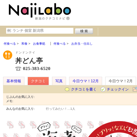
何食べる
和食
お食事処
何食べる
お弁当・仕出し
ドンドンテイ
丼どん亭
025-383-6520
基本情報
クチコミ
写真
今日ウマ！12月
今日ウマ！2月
クチコミを書く
チェックイン
じぶんのお気に入り:
メモ:
みんなのお気に入り:
行ってみたい！…
1人