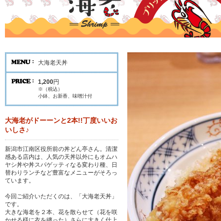
大海老天丼
1,200
円
※（税込）
小鉢、お新香、味噌汁付
大海老がドーーンと2本!!丁度いいお
いしさ♪
新潟市江南区役所前の丼どん亭さん。清潔
感ある店内は、人気の天丼以外にもオムハ
ヤシ丼や丼スパゲッティなる変わり種、日
替わりランチなど豊富なメニューがそろっ
ています。
今回ご紹介いただくのは、「大海老天丼」
です。
大きな海老を２本、花を散らせて（花を咲
かせる様に衣を纏った）さらに大きく仕上