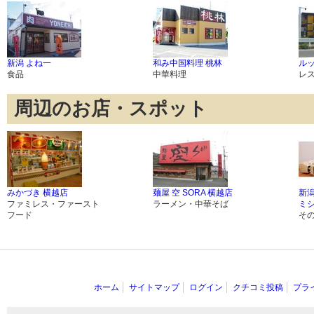
新潟 よね一
和み中国料理 桃林
ル
食品
中華料理
レ
周辺のお店・スポット
みかづき 横越店
麺屋 空 SORA 横越店
新
ファミレス・ファースト
ラーメン・中華そば
ミ
フード
そ
ホーム
サイトマップ
ログイン
クチコミ投稿
プラ