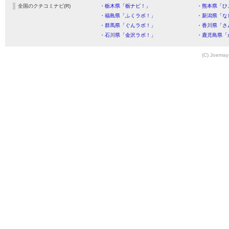
全国のクチコミナビ(R)
・栃木県「栃ナビ！」
・熊本県「ひ
・福島県「ふくラボ！」
・新潟県「な
・群馬県「ぐんラボ！」
・香川県「さ
・石川県「金沢ラボ！」
・鹿児島県「
(C) Joemay