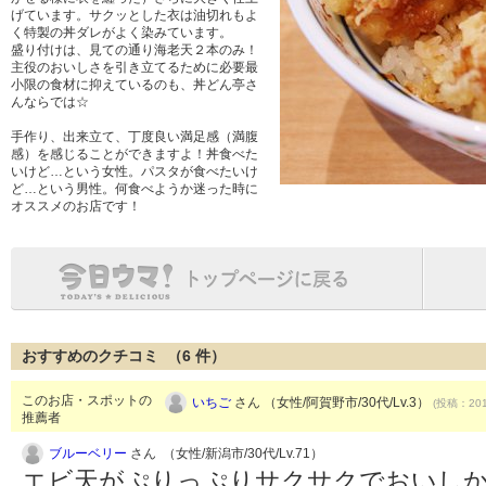
げています。サクッとした衣は油切れもよ
く特製の丼ダレがよく染みています。
盛り付けは、見ての通り海老天２本のみ！
主役のおいしさを引き立てるために必要最
小限の食材に抑えているのも、丼どん亭さ
んならでは☆
手作り、出来立て、丁度良い満足感（満腹
感）を感じることができますよ！丼食べた
いけど…という女性。パスタが食べたいけ
ど…という男性。何食べようか迷った時に
オススメのお店です！
おすすめのクチコミ （
6
件）
このお店・スポットの
いちご
さん （女性/阿賀野市/30代/Lv.3）
(投稿：201
推薦者
ブルーベリー
さん （女性/新潟市/30代/Lv.71）
エビ天がぷりっぷりサクサクでおいしか