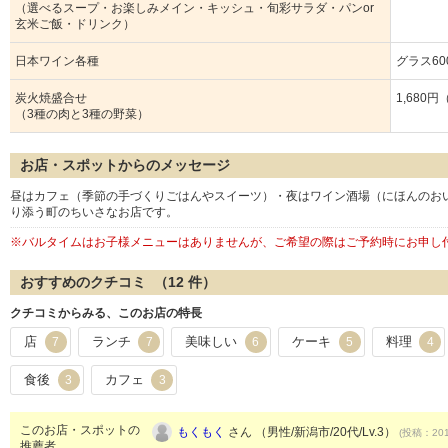
（選べるスープ・お楽しみメイン・キッシュ・旬彩サラダ・パンor
玄米ご飯・ドリンク）
日本ワイン各種
グラス6
炭火焼盛合せ
1,680
（3種の肉と3種の野菜）
お店・スポットからのメッセージ
昼はカフェ（季節の手づくりごはんやスイーツ）・夜はワイン酒場（にほんのお
り添う町のちいさなお店です。
※バルタイムはお子様メニューはありませんが、ご希望の際はご予約時にお申し
おすすめのクチコミ （
12
件）
クチコミからみる、このお店の特長
店
ランチ
美味しい
ケーキ
料理
7
7
6
5
4
食後
カフェ
3
3
このお店・スポットの
もくもく
さん （男性/新潟市/20代/Lv.3）
(投稿：201
推薦者