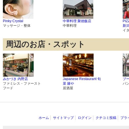
Pinky Crystal
中華料理 聚徳飯店
PIZ
マッサージ・整体
中華料理
新
イ
周辺のお店・スポット
みかづき 内野店
Japanese Restaurant 旬
ブ
ファミレス・ファースト
菜 籐や
パ
フード
居酒屋
ホーム
サイトマップ
ログイン
クチコミ投稿
プラ