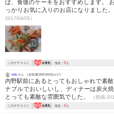
ば、食後のケーキをおすすめします。 
っかりお気に入りのお店になりました
2017/04/25）
0
このクチコミに
現在：
人
miki
さん （女性/新潟市/30代/Lv.17）
内野駅前にあるとってもおしゃれで素敵
ナブルでおいしいし、ディナーは炭火焼
とっても素敵な雰囲気でした。
（投稿:201
0
このクチコミに
現在：
人