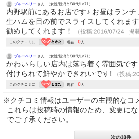
ブルーベリー
さん （女性/新潟市/30代/Lv.71）
内野駅前にあるお店です♪ お昼はラン
生ハムを目の前でスライスしてくれます
勧めしてくれます！
（投稿:2016/07/24 掲載
0
このクチコミに
現在：
人
ブルーベリー
さん （女性/新潟市/30代/Lv.71）
かわいらしい店内は落ち着く雰囲気です
付けられて鮮やかできれいです!
（投稿:20
0
このクチコミに
現在：
人
※クチコミ情報はユーザーの主観的なコ
これらは投稿時の情報のため、変更に
でご了承ください。
次の10件