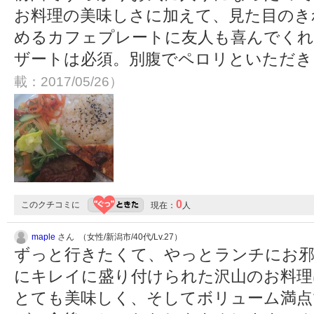
お料理の美味しさに加えて、見た目のき
めるカフェプレートに友人も喜んでくれ
ザートは必須。別腹でペロリといただ
載：2017/05/26）
0
このクチコミに
現在：
人
maple
さん （女性/新潟市/40代/Lv.27）
ずっと行きたくて、やっとランチにお邪
にキレイに盛り付けられた沢山のお料理
とても美味しく、そしてボリューム満点