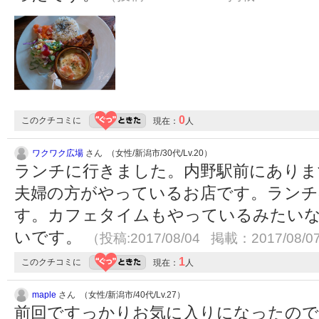
0
このクチコミに
現在：
人
ワクワク広場
さん （女性/新潟市/30代/Lv.20）
ランチに行きました。内野駅前にありま
夫婦の方がやっているお店です。ランチ
す。カフェタイムもやっているみたい
いです。
（投稿:2017/08/04 掲載：2017/08/0
1
このクチコミに
現在：
人
maple
さん （女性/新潟市/40代/Lv.27）
前回ですっかりお気に入りになったので