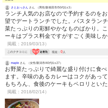
さとおっさん
さん （男性/新発田市/50代/Lv.3）
ランチ人気のお店なので予約するのをお
望でデートランチでした。パスタラン
菜たっぷりの彩鮮やかなものばかり。こ
ーキはプラス料金ですがすごく美味し
掲載：2019/03/13）
0
このクチコミに
現在：
人
maple
さん （女性/新潟市/40代/Lv.27）
お野菜たっぷりで綺麗な盛り付けに食べ
ます。辛味のあるカレーはコクがあって
もちろん、食後のケーキもペロリとい
掲載：2018/02/14）