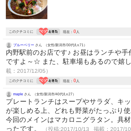
0
このクチコミに
現在：
人
ブルーベリー
さん （女性/新潟市/30代/Lv.71）
内野駅前のお店です♪ お昼はランチや
ですよ～☆ また、駐車場もあるので嬉
載：2017/12/05）
0
このクチコミに
現在：
人
maple
さん （女性/新潟市/40代/Lv.27）
プレートランチはスープやサラダ、キッ
が楽しめる上、どれも野菜がたっぷり使
今回のメインはマカロニグラタン。具材
ったです。
（投稿:2017/10/13 掲載：2017/10