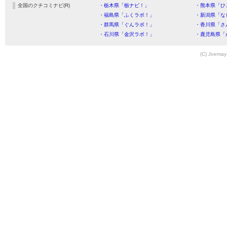
全国のクチコミナビ(R)
・栃木県「栃ナビ！」
・熊本県「ひ
・福島県「ふくラボ！」
・新潟県「な
・群馬県「ぐんラボ！」
・香川県「さ
・石川県「金沢ラボ！」
・鹿児島県「
(C) Joemay