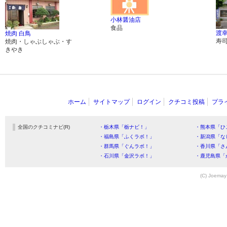
小林醤油店
食品
渡
焼肉 白鳥
寿
焼肉・しゃぶしゃぶ・す
きやき
ホーム
サイトマップ
ログイン
クチコミ投稿
プラ
全国のクチコミナビ(R)
・栃木県「栃ナビ！」
・熊本県「ひ
・福島県「ふくラボ！」
・新潟県「な
・群馬県「ぐんラボ！」
・香川県「さ
・石川県「金沢ラボ！」
・鹿児島県「
(C) Joemay