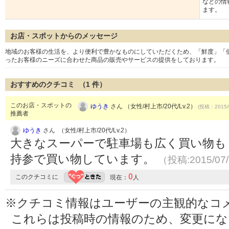
などの情
ます。
お店・スポットからのメッセージ
地域のお客様の生活を、より便利で豊かなものにしていただくため、「鮮度」「
ったお客様のニーズに合わせた商品の販売やサービスの提供をしております。
おすすめのクチコミ （
1
件）
このお店・スポットの
ゆうき
さん （女性/村上市/20代/Lv.2）
(投稿：2015/
推薦者
ゆうき
さん （女性/村上市/20代/Lv.2）
大きなスーパーで駐車場も広く買い物も
持参で買い物しています。
（投稿:2015/07
0
このクチコミに
現在：
人
※クチコミ情報はユーザーの主観的なコ
これらは投稿時の情報のため、変更に