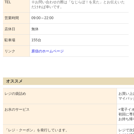
TEL
※お問い合わせの際は「なじらぼ！を見た」とお伝えいた
だければ幸いです。
営業時間
09:00～22:00
店休日
無休
駐車場
155台
リンク
原信のホームページ
オススメ
レジの袋詰め
お買い上
マイバッ
お水のサービス
<電子イ
初回に専
お持ち帰
「レジ・クーポン」を発行しています。
レジで次