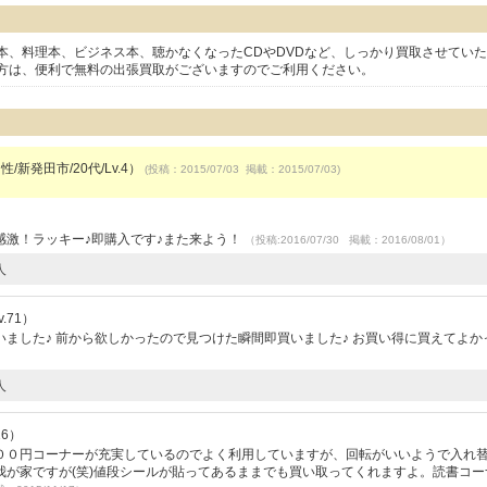
本、料理本、ビジネス本、聴かなくなったCDやDVDなど、しっかり買取させてい
方は、便利で無料の出張買取がございますのでご利用ください。
性/新発田市/20代/Lv.4）
(投稿：2015/07/03 掲載：2015/07/03)
感激！ラッキー♪即購入です♪また来よう！
（投稿:2016/07/30 掲載：2016/08/01）
人
.71）
ました♪ 前から欲しかったので見つけた瞬間即買いました♪ お買い得に買えてよか
人
16）
００円コーナーが充実しているのでよく利用していますが、回転がいいようで入れ
我が家ですが(笑)値段シールが貼ってあるままでも買い取ってくれますよ。読書コー