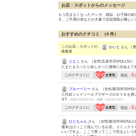
お店・スポットからのメッセージ
もう読まなくなったマンガ、雑誌、お子様の絵
す。ご不用の本などが大量で店頭買取が難しい
おすすめのクチコミ （
4
件）
このお店・スポットの
かいと
さん （男
推薦者
ととこ
さん （女性/五泉市/20代/Lv.52）
たまたま入ったら欲しかった漫画に出会えて
0
このクチコミに
現在：
ブルーベリー
さん （女性/新潟市/30代/Lv
三代目ジェイソールブラザーズのＤＶＤを買い
す!!
（投稿:2016/07/22 掲載：2016/07/25）
0
このクチコミに
現在：
ひとちゃん
さん （女性/新潟市/40代/Lv.
週末はけっこう混んでいるお店。コミック１
いいですよ。ここで買ってここで売るという