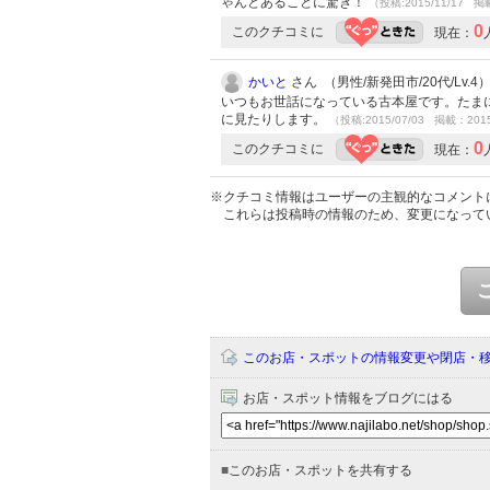
ゃんとあることに驚き！
（投稿:2015/11/17 掲
0
このクチコミに
現在：
かいと
さん （男性/新発田市/20代/Lv.4
いつもお世話になっている古本屋です。たま
に見たりします。
（投稿:2015/07/03 掲載：2015
0
このクチコミに
現在：
※クチコミ情報はユーザーの主観的なコメント
これらは投稿時の情報のため、変更になって
このお店・スポットの情報変更や閉店・
お店・スポット情報をブログにはる
■
このお店・スポットを共有する