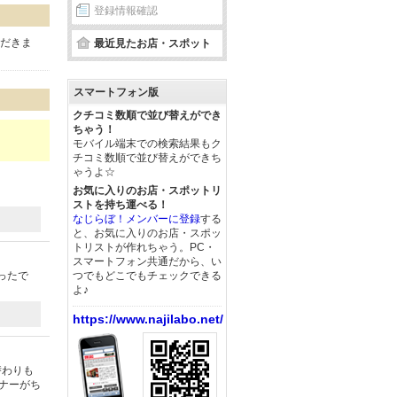
登録情報確認
ただきま
最近見たお店・スポット
スマートフォン版
クチコミ数順で並び替えができ
ちゃう！
モバイル端末での検索結果もク
チコミ数順で並び替えができち
ゃうよ☆
お気に入りのお店・スポットリ
ストを持ち運べる！
なじらぼ！メンバーに登録
する
と、お気に入りのお店・スポッ
トリストが作れちゃう。PC・
スマートフォン共通だから、い
ったで
つでもどこでもチェックできる
よ♪
https://www.najilabo.net/
替わりも
ナーがち