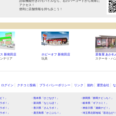
読取機能付きのモバイルなら、右のバーコードから簡単に
アクセス！
便利に店舗情報を持ち歩こう！
ス 新発田店
ホビーオフ 新発田店
居食屋 あかれ
ンテリア
玩具
ステーキ・ハ
ログイン
クチコミ投稿
プライバシーポリシー
リンク
規約
運営会社
な
ビ！」
・熊本県「ひごなび！」
・静岡県「静岡ナビっち！」
ラボ！」
・新潟県「なじらぼ！」
・岐阜県「ギフコミ！」
ラボ！」
・香川県「さんラボ！」
・神奈川県「湘南ナビ！」
ラボ！」
・鹿児島県「かごぶら！」
・埼玉県北部地域「彩北なび