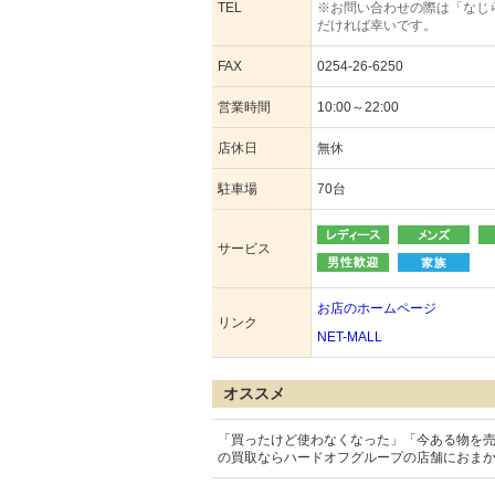
TEL
※お問い合わせの際は「なじ
だければ幸いです。
FAX
0254-26-6250
営業時間
10:00～22:00
店休日
無休
駐車場
70台
サービス
お店のホームページ
リンク
NET-MALL
オススメ
「買ったけど使わなくなった」「今ある物を
の買取ならハードオフグループの店舗におま