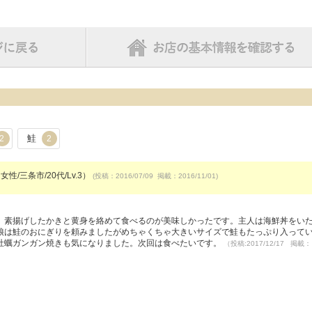
鮭
2
2
女性/三条市/20代/Lv.3）
(投稿：2016/07/09 掲載：2016/11/01)
）
。素揚げしたかきと黄身を絡めて食べるのが美味しかったです。主人は海鮮丼をい
娘は鮭のおにぎりを頼みましたがめちゃくちゃ大きいサイズで鮭もたっぷり入って
牡蠣ガンガン焼きも気になりました。次回は食べたいです。
（投稿:2017/12/17 掲載：