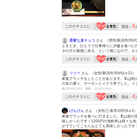
0
このクチコミに
現在：
憂鬱な麦チョコ
さん （男性/新潟市/30代/
ときどき、ひとりで仕事帰りに夕飯を食べに
タの方が最後に余る、という感じなので、さ
0
このクチコミに
現在：
リリー
さん （女性/新潟市/30代/Lv.22）
家族でランチをしたことがあります。私は鮭
の名の通り、サーモンとイクラ丼でした。イ
稿:2016/11/03 掲載：2016/11/04）
0
このクチコミに
現在：
げんげん
さん （女性/三条市/20代/Lv.3
家族でランチを食べに行きました。私は鮭の
味しかったです！1200円の海鮮丼は様々な
がでていてこちらもとても美味しかったです