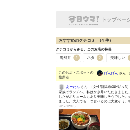
おすすめのクチコミ （
4
件）
クチコミからみる、このお店の特長
海鮮丼
ネタ
美味しい
2
2
このお店・スポットの
げんげん
さん （
推薦者
あーたん
さん （女性/新潟市/30代/Lv.3
家族でランチへ。私はかき丼いただきました
したがボリュームもあり美味しそうでした。
ました。大人でも一つ食べるのは大変そう。
2017/12/18）