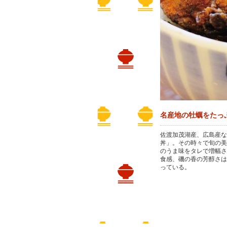
名産地の牡蠣をたっ
佐渡加茂湖産、広島産な
丼」。その時々で旬の美
のうま味をタレで増幅さ
食感、磯の香の芳醇さは
っている。