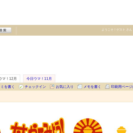
ようこそ！
ゲスト
さん
ウマ！12月
今日ウマ！11月
コミを書く
チェックイン
お気に入り
メモを書く
印刷用ページ