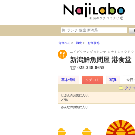
何食べる
和食
お食事処
ニイガタセンギョトンヤ ミナトショクドウ
新潟鮮魚問屋 港食堂
025-248-8655
基本情報
クチコミ
写真
今日
クチ
じぶんのお気に入り:
メモ:
みんなのお気に入り: