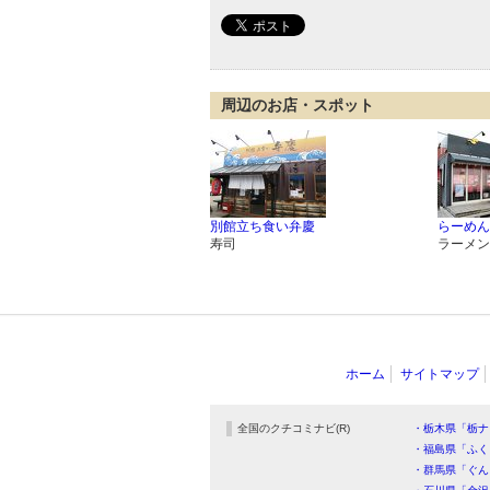
周辺のお店・スポット
別館立ち食い弁慶
らーめん
寿司
ラーメン
ホーム
サイトマップ
全国のクチコミナビ(R)
・栃木県「栃ナ
・福島県「ふく
・群馬県「ぐん