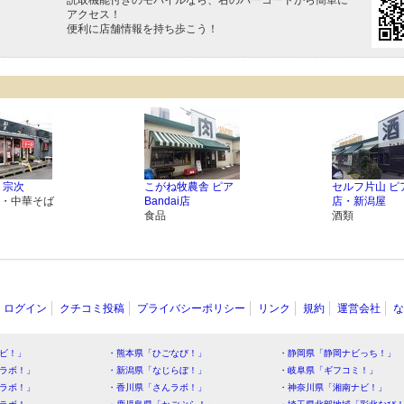
アクセス！
便利に店舗情報を持ち歩こう！
 宗次
こがね牧農舎 ピア
セルフ片山 ピア
・中華そば
Bandai店
店・新潟屋
食品
酒類
ログイン
クチコミ投稿
プライバシーポリシー
リンク
規約
運営会社
な
ビ！」
・熊本県「ひごなび！」
・静岡県「静岡ナビっち！」
ラボ！」
・新潟県「なじらぼ！」
・岐阜県「ギフコミ！」
ラボ！」
・香川県「さんラボ！」
・神奈川県「湘南ナビ！」