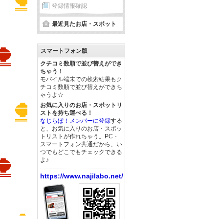
登録情報確認
最近見たお店・スポット
スマートフォン版
クチコミ数順で並び替えができ
ちゃう！
モバイル端末での検索結果もク
チコミ数順で並び替えができち
ゃうよ☆
お気に入りのお店・スポットリ
ストを持ち運べる！
なじらぼ！メンバーに登録
する
と、お気に入りのお店・スポッ
トリストが作れちゃう。PC・
スマートフォン共通だから、い
つでもどこでもチェックできる
よ♪
https://www.najilabo.net/