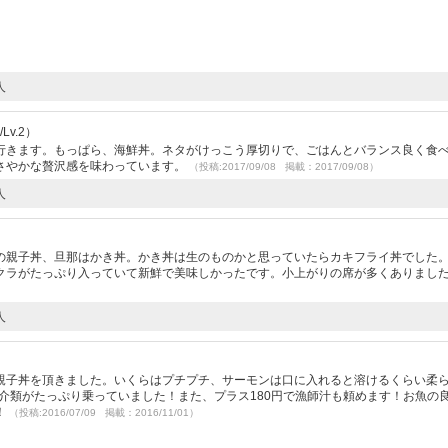
人
Lv.2）
行きます。もっぱら、海鮮丼。ネタがけっこう厚切りで、ごはんとバランス良く食
さやかな贅沢感を味わっています。
（投稿:2017/09/08 掲載：2017/09/08）
人
の親子丼、旦那はかき丼。かき丼は生のものかと思っていたらカキフライ丼でした。
クラがたっぷり入っていて新鮮で美味しかったです。小上がりの席が多くありまし
人
）
親子丼を頂きました。いくらはプチプチ、サーモンは口に入れると溶けるくらい柔
魚介類がたっぷり乗っていました！また、プラス180円で漁師汁も頼めます！お魚の
！
（投稿:2016/07/09 掲載：2016/11/01）