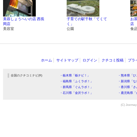
美容しょうへいの店 西長
子育ての駅千秋「てくて
お
岡店
く」
店
美容室
公園
食
ホーム
サイトマップ
ログイン
クチコミ投稿
プラ
全国のクチコミナビ(R)
・栃木県「栃ナビ！」
・熊本県「ひ
・福島県「ふくラボ！」
・新潟県「な
・群馬県「ぐんラボ！」
・香川県「さ
・石川県「金沢ラボ！」
・鹿児島県「
(C) Joemay