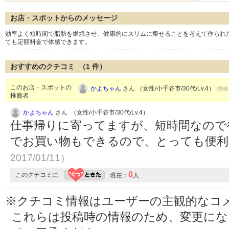
お店・スポットからのメッセージ
効率よく短時間で脂肪を燃焼させ、健康的にスリムに痩せることを考えて作られ
ても定額料金で体感できます。
おすすめのクチコミ （
1
件）
このお店・スポットの
かよちゃん
さん （女性/小千谷市/30代/Lv.4）
(投稿：
推薦者
かよちゃん
さん （女性/小千谷市/30代/Lv.4）
仕事帰りに寄ってますが、短時間なので
でお買い物もできるので、とっても便
2017/01/11）
0
このクチコミに
現在：
人
※クチコミ情報はユーザーの主観的なコ
これらは投稿時の情報のため、変更に