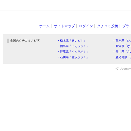
ホーム
サイトマップ
ログイン
クチコミ投稿
プラ
全国のクチコミナビ(R)
・栃木県「栃ナビ！」
・熊本県「ひ
・福島県「ふくラボ！」
・新潟県「な
・群馬県「ぐんラボ！」
・香川県「さ
・石川県「金沢ラボ！」
・鹿児島県「
(C) Joemay