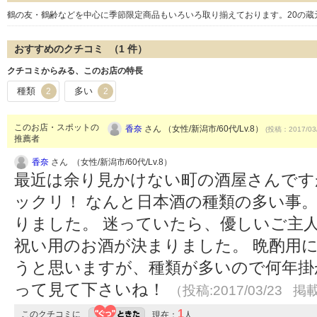
鶴の友・鶴齢などを中心に季節限定商品もいろいろ取り揃えております。20の蔵
おすすめのクチコミ （
1
件）
クチコミからみる、このお店の特長
種類
多い
2
2
このお店・スポットの
香奈
さん （女性/新潟市/60代/Lv.8）
(投稿：2017/03
推薦者
香奈
さん （女性/新潟市/60代/Lv.8）
最近は余り見かけない町の酒屋さんです
ックリ！ なんと日本酒の種類の多い事
りました。 迷っていたら、優しいご主
祝い用のお酒が決まりました。 晩酌用
うと思いますが、種類が多いので何年掛
って見て下さいね！
（投稿:2017/03/23 掲載
1
このクチコミに
現在：
人