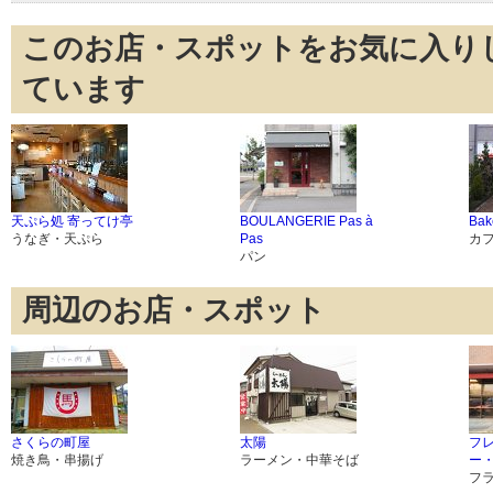
このお店・スポットをお気に入り
ています
天ぷら処 寄ってけ亭
BOULANGERIE Pas à
Ba
うなぎ・天ぷら
Pas
カ
パン
周辺のお店・スポット
さくらの町屋
太陽
フ
焼き鳥・串揚げ
ラーメン・中華そば
ー
フ