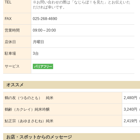
TEL
※お問い合わせの際は「なじらぼ！を見た」とお伝えいた
だければ幸いです。
FAX
025-268-4690
営業時間
09:00～20:00
店休日
月曜日
駐車場
3台
サービス
オススメ
鶴の友（つるのとも） 純米
2,480
鶴齢（カクレイ）純米吟醸
3,240
鮎正宗（あゆまさむね）純米
2,419
お店・スポットからのメッセージ