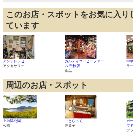
このお店・スポットをお気に入り
ています
アンテレッセ
カルディコーヒーファー
中
アクセサリー
ム 千秋店
ラ
食品
周辺のお店・スポット
上堰潟公園
ごとらって
ガ
公園
洋菓子
ブ
フ