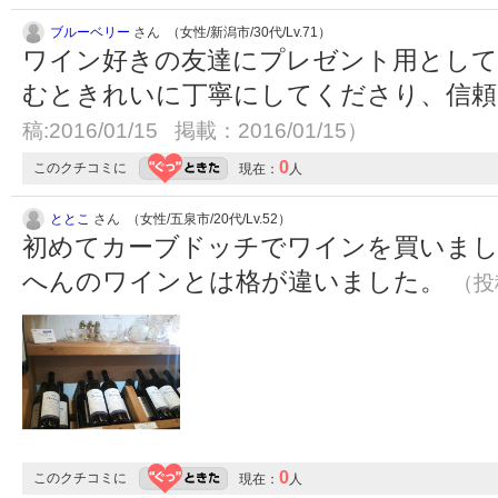
ブルーベリー
さん （女性/新潟市/30代/Lv.71）
ワイン好きの友達にプレゼント用として
むときれいに丁寧にしてくださり、信頼
稿:2016/01/15 掲載：2016/01/15）
0
このクチコミに
現在：
人
ととこ
さん （女性/五泉市/20代/Lv.52）
初めてカーブドッチでワインを買いま
へんのワインとは格が違いました。
（投稿
0
このクチコミに
現在：
人