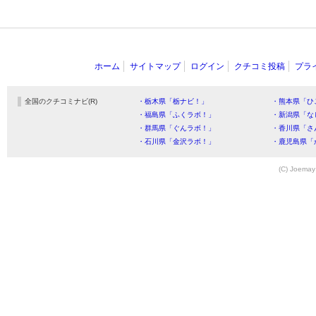
ホーム
サイトマップ
ログイン
クチコミ投稿
プラ
全国のクチコミナビ(R)
・栃木県「栃ナビ！」
・熊本県「ひ
・福島県「ふくラボ！」
・新潟県「な
・群馬県「ぐんラボ！」
・香川県「さ
・石川県「金沢ラボ！」
・鹿児島県「
(C) Joemay