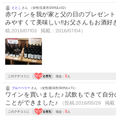
ととこ
さん （女性/五泉市/20代/Lv.52）
赤ワインを我が家と父の日のプレゼント
みやすくて美味しい!!お父さんもお酒好
稿:2016/07/03 掲載：2016/07/04）
0
このクチコミに
現在：
人
ブルーベリー
さん （女性/新潟市/30代/Lv.71）
ワインを買いました♪ 試飲もできて自
ことができました♪
（投稿:2016/05/29 掲載：
0
このクチコミに
現在：
人