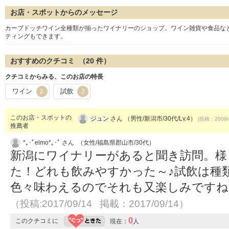
お店・スポットからのメッセージ
カーブドッチワイン全種類が揃ったワイナリーのショップ。ワイン雑貨や食品な
ティングもできます。
おすすめのクチコミ （
20
件）
クチコミからみる、このお店の特長
ワイン
試飲
2
2
このお店・スポットの
ジュン
さん （男性/新潟市/30代/Lv.4）
(投稿：2009/
推薦者
*｡･ﾟelmo*｡･ﾟ さん （女性/福島県郡山市/30代）
新潟にワイナリーがあると聞き訪問。様
た！どれも飲みやすかった～♪試飲は種
色々味わえるのでそれも又楽しみですね
（投稿:2017/09/14 掲載：2017/09/14）
0
このクチコミに
現在：
人