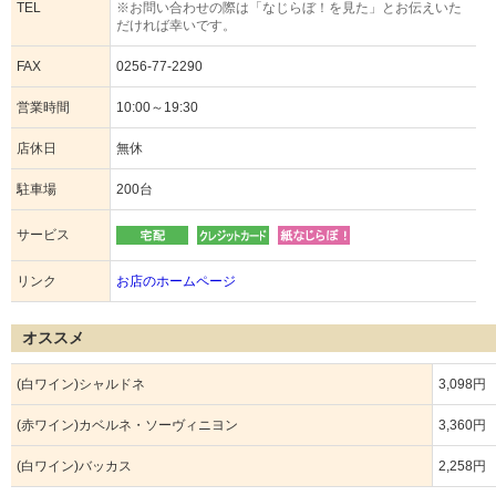
TEL
※お問い合わせの際は「なじらぼ！を見た」とお伝えいた
だければ幸いです。
FAX
0256-77-2290
営業時間
10:00～19:30
店休日
無休
駐車場
200台
サービス
リンク
お店のホームページ
オススメ
(白ワイン)シャルドネ
3,098円
(赤ワイン)カベルネ・ソーヴィニヨン
3,360円
(白ワイン)バッカス
2,258円