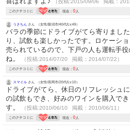
喜ばれますよ♪
（投稿:2015/09/06 掲載：2015
0
このクチコミに
現在：
人
うさちん
さん （女性/新潟市/40代/Lv.49）
バラの季節にドライブがてら寄りまし
り、試飲も楽しかったです。ロケーショ
売られているので、下戸の人も運転手役
ね。
（投稿:2014/07/20 掲載：2014/07/22）
0
このクチコミに
現在：
人
スマイル
さん （女性/長岡市/20代/Lv.10）
ドライブがてら、休日のリフレッシュに
の試飲もでき、好みのワインを購入でき
す。
（投稿:2010/06/10 掲載：2010/06/11）
0
このクチコミに
現在：
人