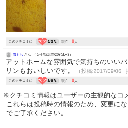
0
このクチコミに
現在：
人
雪もち
さん （女性/新潟市/20代/Lv.3）
アットホームな雰囲気で気持ちのいいパ
リンもおいしいです。
（投稿:2017/09/06 
0
このクチコミに
現在：
人
※クチコミ情報はユーザーの主観的なコ
これらは投稿時の情報のため、変更に
でご了承ください。