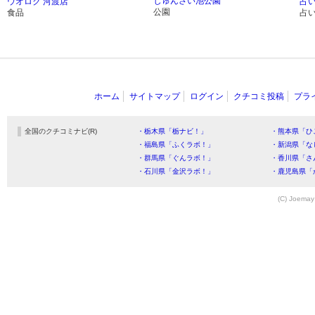
じゅんさい池公園
ウオロク 河渡店
占い
公園
食品
占
ホーム
サイトマップ
ログイン
クチコミ投稿
プラ
全国のクチコミナビ(R)
・栃木県「栃ナビ！」
・熊本県「ひ
・福島県「ふくラボ！」
・新潟県「な
・群馬県「ぐんラボ！」
・香川県「さ
・石川県「金沢ラボ！」
・鹿児島県「
(C) Joemay