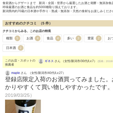
食前酒からデザートまで 新潟・全国・世界から厳選したお酒と発酵・無添加食
吟味厳選のお酒と食品を約5000種取り揃えております。
新潟県内約70蔵の日本酒や手作り・熟成・無添加・天然の食材をお楽しみくださ
おすすめのクチコミ （
5
件）
クチコミからみる、このお店の特長
種類
お酒
食品
多い
豊富
お
5
4
4
3
2
日本酒
2
このお店・スポットの
ギネス
さん （女性/新潟市/30代/Lv.7）
(投稿：2018/
推薦者
maple
さん （女性/新潟市/40代/Lv.27）
登録店限定入荷のお酒買ってみました。
かりやすくて買い物しやすかったです
2019/03/25）