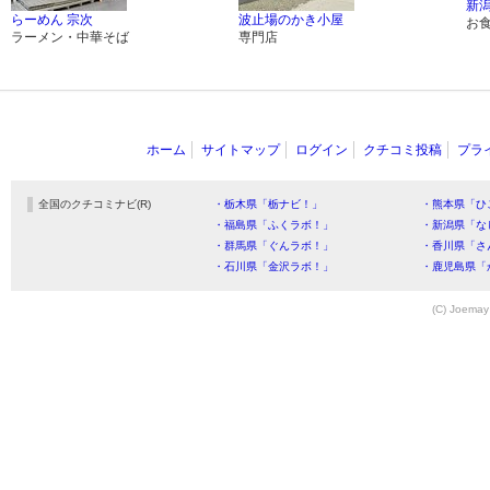
新
らーめん 宗次
波止場のかき小屋
お
ラーメン・中華そば
専門店
ホーム
サイトマップ
ログイン
クチコミ投稿
プラ
全国のクチコミナビ(R)
・栃木県「栃ナビ！」
・熊本県「ひ
・福島県「ふくラボ！」
・新潟県「な
・群馬県「ぐんラボ！」
・香川県「さ
・石川県「金沢ラボ！」
・鹿児島県「
(C) Joemay