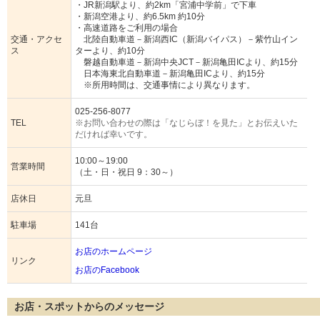
・JR新潟駅より、約2km「宮浦中学前」で下車
・新潟空港より、約6.5km 約10分
・高速道路をご利用の場合
交通・アクセ
北陸自動車道－新潟西IC（新潟バイパス）－紫竹山イン
ス
ターより、約10分
磐越自動車道－新潟中央JCT－新潟亀田ICより、約15分
日本海東北自動車道－新潟亀田ICより、約15分
※所用時間は、交通事情により異なります。
025-256-8077
TEL
※お問い合わせの際は「なじらぼ！を見た」とお伝えいた
だければ幸いです。
10:00～19:00
営業時間
（土・日・祝日 9：30～）
店休日
元旦
駐車場
141台
お店のホームページ
リンク
お店のFacebook
お店・スポットからのメッセージ