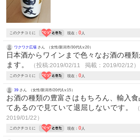
0
このクチコミに
現在：
人
ワクワク広場
さん （女性/新潟市/30代/Lv.20）
日本酒からワインまで色々なお酒の種類
ます。
（投稿:2019/02/11 掲載：2019/02/12）
0
このクチコミに
現在：
人
39
さん （女性/新潟市/20代/Lv.15）
お酒の種類の豊富さはもちろん、輸入食
てあるので見ていて退屈しないです。
（
2019/01/22）
0
このクチコミに
現在：
人