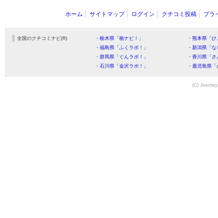
ホーム
サイトマップ
ログイン
クチコミ投稿
プラ
全国のクチコミナビ(R)
・栃木県「栃ナビ！」
・熊本県「ひ
・福島県「ふくラボ！」
・新潟県「な
・群馬県「ぐんラボ！」
・香川県「さ
・石川県「金沢ラボ！」
・鹿児島県「
(C) Joemay