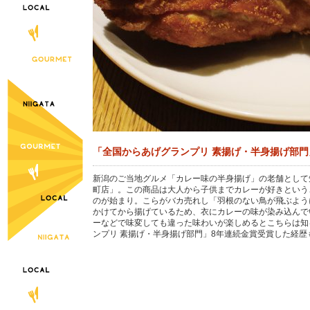
「全国からあげグランプリ 素揚げ・半身揚げ部門
新潟のご当地グルメ「カレー味の半身揚げ」の老舗として知
町店」。この商品は大人から子供までカレーが好きという
のが始まり。こらがバカ売れし「羽根のない鳥が飛ぶよう
かけてから揚げているため、衣にカレーの味が染み込んで
ーなどで味変しても違った味わいが楽しめるとこちらは知
ンプリ 素揚げ・半身揚げ部門」8年連続金賞受賞した経