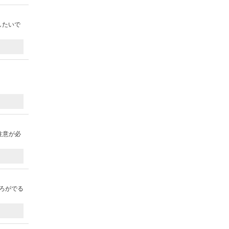
したいで
注意が必
ろがでる