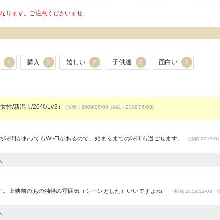
となります。ご注意くださいませ。
席
購入
嬉しい
子供達
面白い
2
2
2
2
2
女性/新潟市/20代/Lv.3）
(投稿：2009/06/08 掲載：2009/06/08)
ち時間があってもWi-Fiがあるので、始まるまでの時間も過ごせます。
（投稿:2019/0
人
す。上映前のあの独特の雰囲気（シーンとした）いいですよね！
（投稿:2018/12/03
人