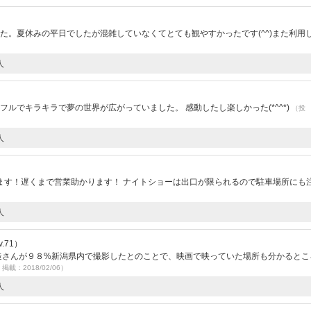
た。夏休みの平日でしたが混雑していなくてとても観やすかったです(^^)また利用
人
ルでキラキラで夢の世界が広がっていました。 感動したし楽しかった(*^^*)
（投
人
ます！遅くまで営業助かります！ ナイトショーは出口が限られるので駐車場所にも
人
.71）
泰造さんが９８%新潟県内で撮影したとのことで、映画で映っていた場所も分かるとこ
 掲載：2018/02/06）
人