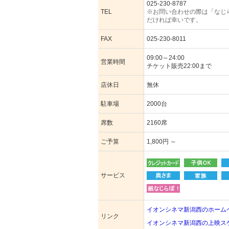
025-230-8787
TEL
※お問い合わせの際は「なじ
だければ幸いです。
FAX
025-230-8011
09:00～24:00
営業時間
チケット販売22:00まで
店休日
無休
駐車場
2000台
席数
2160席
ご予算
1,800円 ～
サービス
イオンシネマ新潟西のホーム
リンク
イオンシネマ新潟西の上映ス