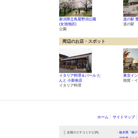
新潟県立鳥屋野潟公園
道の駅 
(女池地区)
道の駅
公園
周辺のお店・スポット
イタリア料理＆バール た
東京イン
んと 小新南店
雑貨・イ
イタリア料理
ホーム
サイトマップ
全国のクチコミナビ(R)
・栃木県「栃ナ