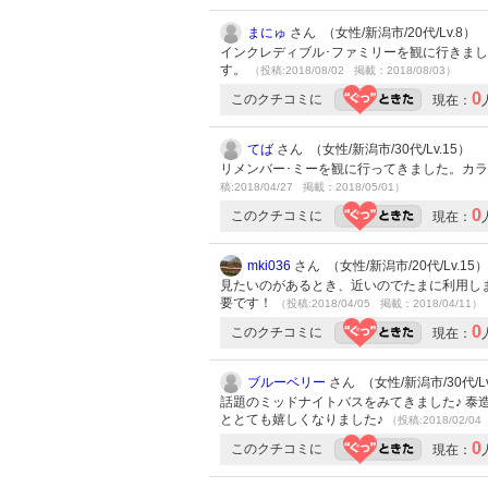
まにゅ
さん （女性/新潟市/20代/Lv.8）
インクレディブル･ファミリーを観に行きまし
す。
（投稿:2018/08/02 掲載：2018/08/03）
0
このクチコミに
現在：
てば
さん （女性/新潟市/30代/Lv.15）
リメンバー･ミーを観に行ってきました。カラフ
稿:2018/04/27 掲載：2018/05/01）
0
このクチコミに
現在：
mki036
さん （女性/新潟市/20代/Lv.15）
見たいのがあるとき、近いのでたまに利用し
要です！
（投稿:2018/04/05 掲載：2018/04/11）
0
このクチコミに
現在：
ブルーベリー
さん （女性/新潟市/30代/Lv
話題のミッドナイトバスをみてきました♪ 
ととても嬉しくなりました♪
（投稿:2018/02/04
0
このクチコミに
現在：