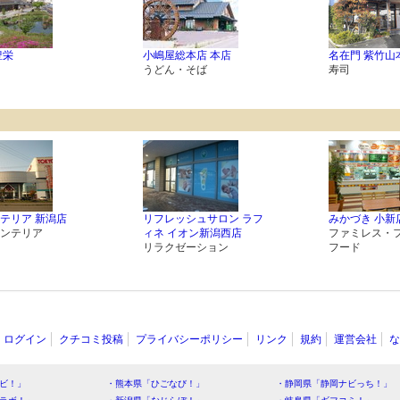
豊栄
小嶋屋総本店 本店
名在門 紫竹山
うどん・そば
寿司
テリア 新潟店
リフレッシュサロン ラフ
みかづき 小新
ンテリア
ィネ イオン新潟西店
ファミレス・
リラクゼーション
フード
ログイン
クチコミ投稿
プライバシーポリシー
リンク
規約
運営会社
な
ビ！」
・熊本県「ひごなび！」
・静岡県「静岡ナビっち！」