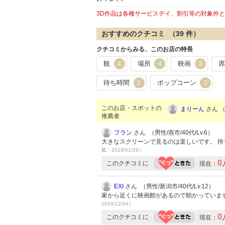
3D作品は各種サービスデイ、割引等の対象外
おすすめのクチコミ （
39
件）
クチコミからみる、このお店の特長
観
場所
映画
4
4
3
待ち時間
ポップコーン
2
2
このお店・スポットの
まりーん
さん （
推薦者
フラン
さん （男性/燕市/40代/Lv.6）
大きなスクリーンで見るのは楽しいです。 待
載：2019/01/28）
0
このクチコミに
現在：
EXI
さん （男性/新潟市/40代/Lv.12）
家から近くに映画館があるので助かっていま
2018/12/04）
0
このクチコミに
現在：