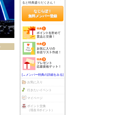
ると特典盛りだくさん！
なじらぼ！
無料メンバー登録
る
[→メンバー特典の詳細をみる]
お気に入り
行きたいイベント
マイページ
ポイント交換
（現在 0ポイント）