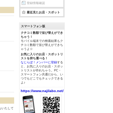
登録情報確認
最近見たお店・スポット
スマートフォン版
クチコミ数順で並び替えができ
ちゃう！
モバイル端末での検索結果もク
チコミ数順で並び替えができち
ゃうよ☆
お気に入りのお店・スポットリ
ストを持ち運べる！
なじらぼ！メンバーに登録
する
と、お気に入りのお店・スポッ
トリストが作れちゃう。PC・
スマートフォン共通だから、い
つでもどこでもチェックできる
よ♪
https://www.najilabo.net/
ちいたして