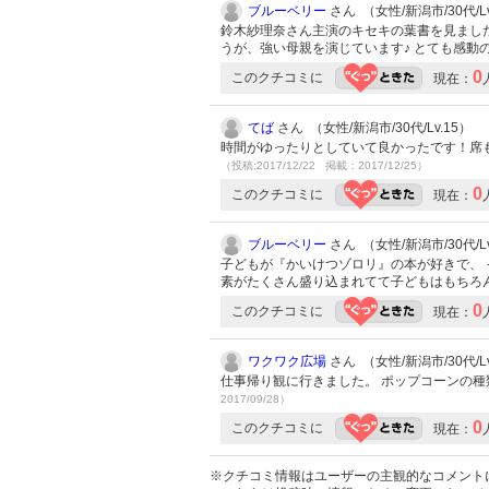
ブルーベリー
さん （女性/新潟市/30代/Lv
鈴木紗理奈さん主演のキセキの葉書を見まし
うが、強い母親を演じています♪ とても感動
0
このクチコミに
現在：
てば
さん （女性/新潟市/30代/Lv.15）
時間がゆったりとしていて良かったです！席
（投稿:2017/12/22 掲載：2017/12/25）
0
このクチコミに
現在：
ブルーベリー
さん （女性/新潟市/30代/Lv
子どもが『かいけつゾロリ』の本が好きで、 
素がたくさん盛り込まれてて子どもはもちろ
0
このクチコミに
現在：
ワクワク広場
さん （女性/新潟市/30代/Lv
仕事帰り観に行きました。 ポップコーンの種
2017/09/28）
0
このクチコミに
現在：
※クチコミ情報はユーザーの主観的なコメント