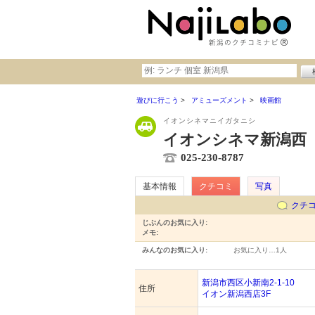
遊びに行こう
アミューズメント
映画館
イオンシネマニイガタニシ
イオンシネマ新潟西
025-230-8787
基本情報
クチコミ
写真
クチ
じぶんのお気に入り:
メモ:
みんなのお気に入り:
お気に入り…
1人
新潟市西区小新南2-1-10
住所
イオン新潟西店3F