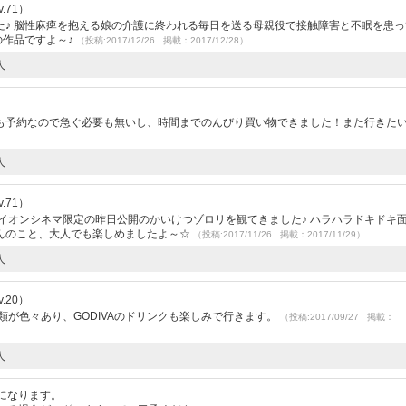
.71）
た♪ 脳性麻痺を抱える娘の介護に終われる毎日を送る母親役で接触障害と不眠を患っ
の作品ですよ～♪
（投稿:2017/12/26 掲載：2017/12/28）
人
も予約なので急ぐ必要も無いし、時間までのんびり買い物できました！また行きたい
人
.71）
イオンシネマ限定の昨日公開のかいけつゾロリを観てきました♪ ハラハラドキドキ
んのこと、大人でも楽しめましたよ～☆
（投稿:2017/11/26 掲載：2017/11/29）
人
.20）
類が色々あり、GODIVAのドリンクも楽しみで行きます。
（投稿:2017/09/27 掲載：
人
になります。