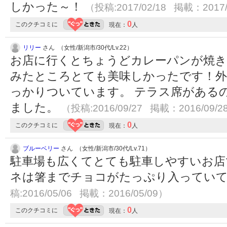
しかった～！
（投稿:2017/02/18 掲載：2017/
0
このクチコミに
現在：
人
リリー
さん （女性/新潟市/30代/Lv.22）
お店に行くとちょうどカレーパンが焼き
みたところとても美味しかったです！
っかりついています。 テラス席がある
ました。
（投稿:2016/09/27 掲載：2016/09/2
0
このクチコミに
現在：
人
ブルーベリー
さん （女性/新潟市/30代/Lv.71）
駐車場も広くてとても駐車しやすいお店
ネは箸までチョコがたっぷり入っていて
稿:2016/05/06 掲載：2016/05/09）
0
このクチコミに
現在：
人