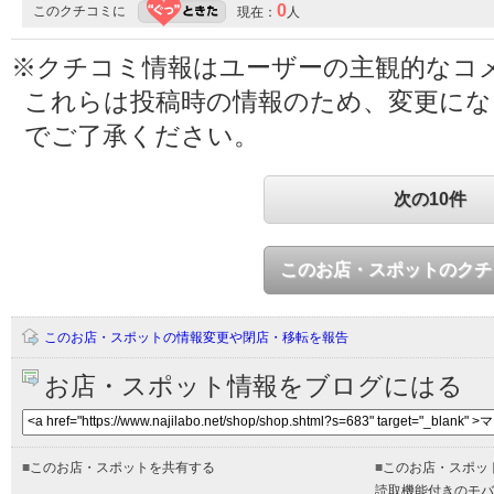
0
このクチコミに
現在：
人
※クチコミ情報はユーザーの主観的なコ
これらは投稿時の情報のため、変更に
でご了承ください。
次の10件
このお店・スポットのクチ
このお店・スポットの情報変更や閉店・移転を報告
お店・スポット情報をブログにはる
■
このお店・スポットを共有する
■
このお店・スポッ
読取機能付きのモバ