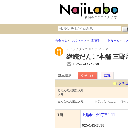
何食べる
スウィーツ
和菓子
何食べる
ス
ケイゾクダンゴホンポ ミノヤ
継続だんご本舗 三野
025-543-2538
基本情報
クチコミ
写真
クチ
じぶんのお気に入り:
メモ:
みんなのお気に入り:
お気に入り…
1人
行っ
住所
上越市中央1丁目1-11
025-543-2538