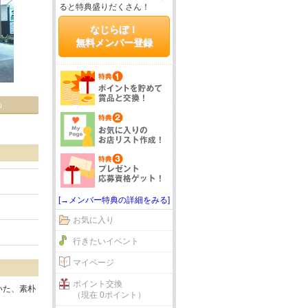
ると特典盛りだくさん！
なじらぼ！
無料メンバー登録
る
[→メンバー特典の詳細をみる]
お気に入り
行きたいイベント
マイページ
ポイント交換
いた、素朴
（現在 0ポイント）