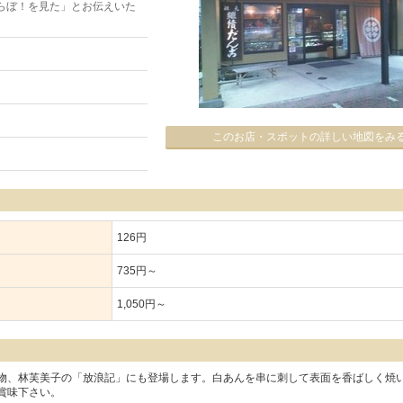
らぼ！を見た」とお伝えいた
このお店・スポットの詳しい地図をみ
126円
735円～
1,050円～
物、林芙美子の「放浪記」にも登場します。白あんを串に刺して表面を香ばしく焼
賞味下さい。