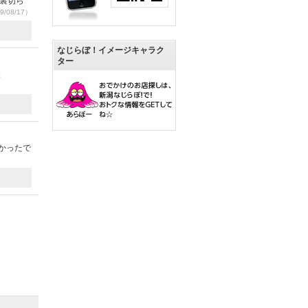
を裏切ら
9/08/17）
なじらぼ！イメージキャラク
ター
投
かったで