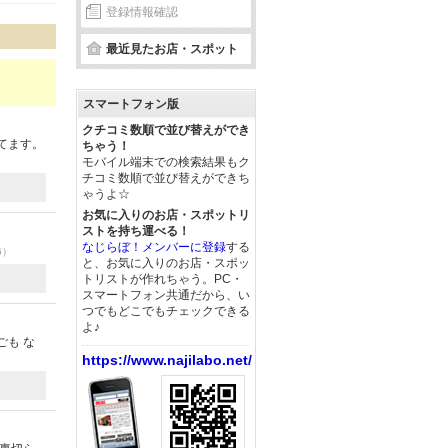
登録情報確認
最近見たお店・スポット
スマートフォン版
クチコミ数順で並び替えができ
てます。
ちゃう！
モバイル端末での検索結果もク
チコミ数順で並び替えができち
ゃうよ☆
お気に入りのお店・スポットリ
ストを持ち運べる！
なじらぼ！メンバーに登録
する
6）
と、お気に入りのお店・スポッ
トリストが作れちゃう。PC・
スマートフォン共通だから、い
つでもどこでもチェックできる
よ♪
ごも な
https://www.najilabo.net/