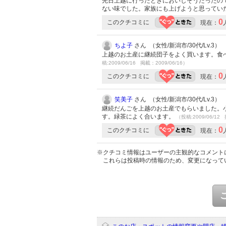
先日上越に行ったときにおいしそうだったので
ない味でした。家族にも上げようと思ってい
0
このクチコミに
現在：
ちよ子
さん （女性/新潟市/30代/Lv.3）
上越のお土産に継続団子をよく買います。食
稿:2009/06/16 掲載：2009/06/16）
0
このクチコミに
現在：
笑美子
さん （女性/新潟市/30代/Lv.3）
継続だんごを上越のお土産でもらいました。
す。緑茶によく合います。
（投稿:2009/06/12 
0
このクチコミに
現在：
※クチコミ情報はユーザーの主観的なコメント
これらは投稿時の情報のため、変更になって