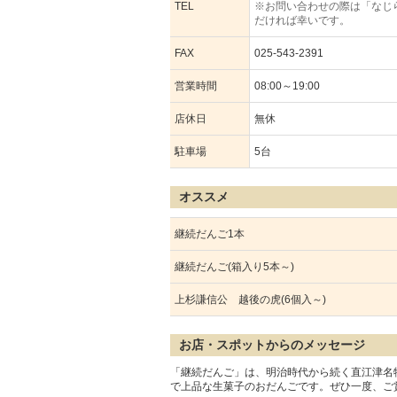
TEL
※お問い合わせの際は「なじ
だければ幸いです。
FAX
025-543-2391
営業時間
08:00～19:00
店休日
無休
駐車場
5台
オススメ
継続だんご1本
継続だんご(箱入り5本～)
上杉謙信公 越後の虎(6個入～)
お店・スポットからのメッセージ
「継続だんご」は、明治時代から続く直江津名
で上品な生菓子のおだんごです。ぜひ一度、ご