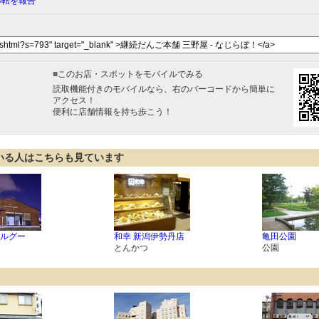
移転を報告
■
このお店・スポットをモバイルでみる
読取機能付きのモバイルなら、右のバーコードから簡単に
アクセス！
便利に店舗情報を持ち歩こう！
いる人はこちらも見ています
ルグー
和幸 新潟伊勢丹店
亀田公園
とんかつ
公園