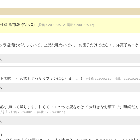
/新潟市/30代/Lv.3）
(投稿：2009/06/12 掲載：2009/06/12)
クラ塩漬けが入っていて、上品な味わいです。 お団子だけではなく、洋菓子もイケ
人
ても美味しく 家族もすっかりファンになりました！
（投稿:2010/02/15 掲載：2010/02/1
人
必ず 買って帰ります。甘くて トロ〜ッと蜜をかけて 大好きなお菓子です!継続だん
です!
（投稿:2009/09/13 掲載：2009/09/14）
人
1）