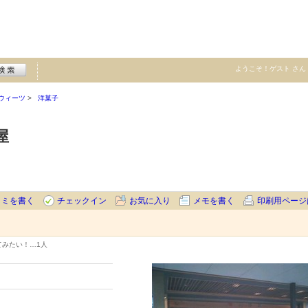
ようこそ！
ゲスト
さん
ウィーツ
洋菓子
屋
コミを書く
チェックイン
お気に入り
メモを書く
印刷用ページ
てみたい！…
1人