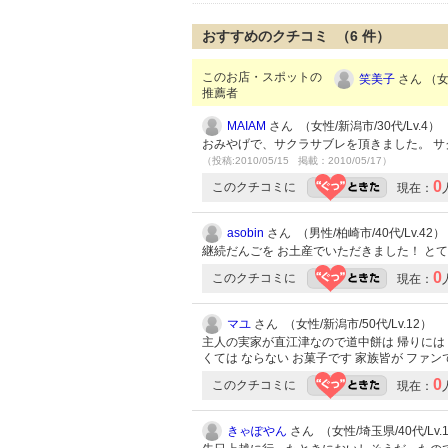
おすすめのクチコミ （
6
件）
このお店・スポットの
笑美子
さん （女性
推薦者
MAIAM
さん （女性/新潟市/30代/Lv.4）
おみやげで、サクラサブレを頂きました。 サ
（投稿:2010/05/15 掲載：2010/05/17）
0
このクチコミに
現在：
asobin
さん （男性/柏崎市/40代/Lv.42）
継続だんごを お土産でいただきました！ と
0
このクチコミに
現在：
マユ
さん （女性/新潟市/50代/Lv.12）
主人の実家が直江津なので道中餅は 帰りには 
くては ならない お菓子です 家族皆が ファン
0
このクチコミに
現在：
きゃぽやん
さん （女性/埼玉県/40代/Lv.