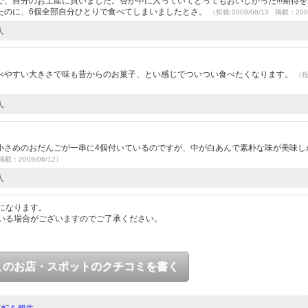
、自分のお土産に買いました。杏が中に入っていてとってもおいしかった!!!期待
たのに、6個全部自分ひとりで食べてしまいましたとさ。
（投稿:2009/08/13 掲載：200
人
べやすい大きさで味も昔からのお菓子、とい感じでついつい食べたくなります。
（
人
小さめのおだんごが一串に4個付いているのですが、中が白あんで素朴な味が美味し
掲載：2009/06/12）
人
になります。
いる場合がございますのでご了承ください。
このお店・スポットのクチコミを書く