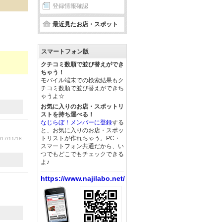
登録情報確認
最近見たお店・スポット
スマートフォン版
クチコミ数順で並び替えができ
ちゃう！
モバイル端末での検索結果もク
チコミ数順で並び替えができち
ゃうよ☆
お気に入りのお店・スポットリ
ストを持ち運べる！
なじらぼ！メンバーに登録
する
と、お気に入りのお店・スポッ
トリストが作れちゃう。PC・
17/11/18
スマートフォン共通だから、い
つでもどこでもチェックできる
よ♪
https://www.najilabo.net/