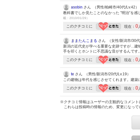
asobin
さん （男性/柏崎市/40代/Lv.42）
教科書でしか見たことのなかった ”明治”を
載：2010/01/29）
0
このクチコミに
現在：
ままたんこまる
さん （女性/新潟市/30代/
新潟の近代史が学べる重要な史跡ですが…建
手を叩くとホントに不思議な音がするんです
0
このクチコミに
現在：
te
さん （男性/新潟市/20代/Lv.19）
この建物は年代を感じさせてくれます。建築
0
このクチコミに
現在：
※クチコミ情報はユーザーの主観的なコメント
これらは投稿時の情報のため、変更になって