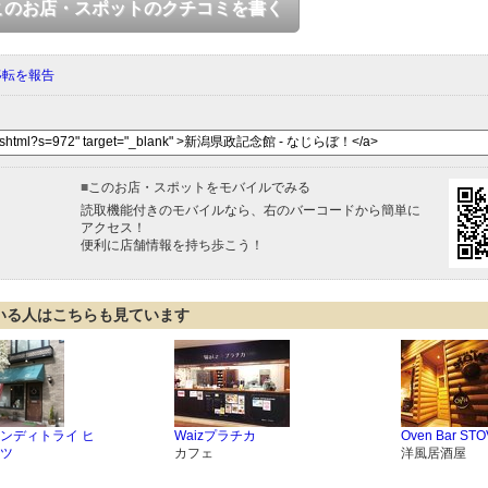
このお店・スポットのクチコミを書く
移転を報告
■
このお店・スポットをモバイルでみる
読取機能付きのモバイルなら、右のバーコードから簡単に
アクセス！
便利に店舗情報を持ち歩こう！
いる人はこちらも見ています
ンディトライ ヒ
Waizプラチカ
Oven Bar ST
ツ
カフェ
洋風居酒屋