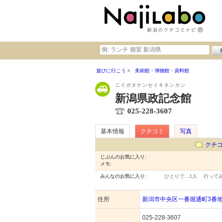
遊びに行こう
美術館・博物館・資料館
ニイガタケンセイキネンカン
新潟県政記念館
025-228-3607
基本情報
クチコミ
写真
クチ
じぶんのお気に入り:
メモ:
みんなのお気に入り:
ひとりで…
1人
行って
住所
新潟市中央区一番堀通町3番地
025-228-3607