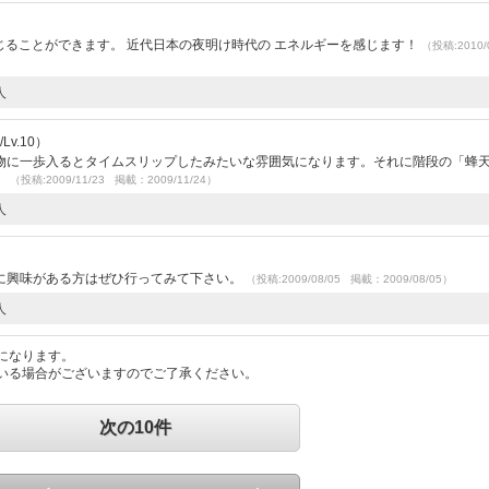
感じることができます。 近代日本の夜明け時代の エネルギーを感じます！
（投稿:2010/
人
Lv.10）
物に一歩入るとタイムスリップしたみたいな雰囲気になります。それに階段の「蜂
。
（投稿:2009/11/23 掲載：2009/11/24）
人
に興味がある方はぜひ行ってみて下さい。
（投稿:2009/08/05 掲載：2009/08/05）
人
になります。
いる場合がございますのでご了承ください。
次の10件