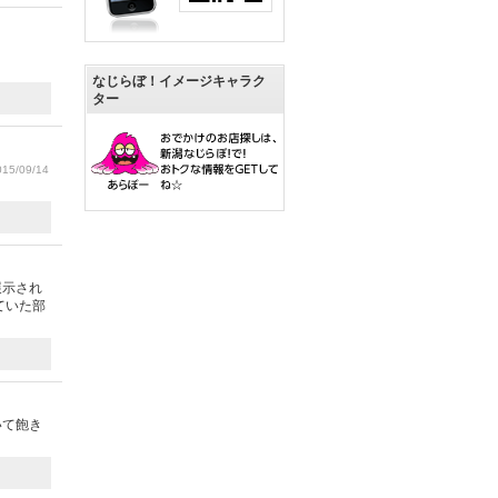
なじらぼ！イメージキャラク
ター
15/09/14
展示され
ていた部
いて飽き