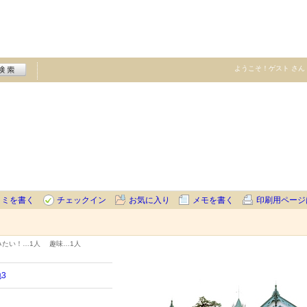
ようこそ！
ゲスト
さん
コミを書く
チェックイン
お気に入り
メモを書く
印刷用ページ
みたい！…
1人
趣味…
1人
3