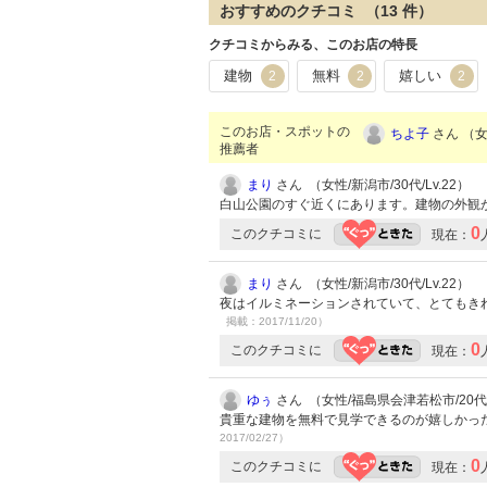
おすすめのクチコミ （
13
件）
クチコミからみる、このお店の特長
建物
無料
嬉しい
2
2
2
このお店・スポットの
ちよ子
さん （女性
推薦者
まり
さん （女性/新潟市/30代/Lv.22）
白山公園のすぐ近くにあります。建物の外観
0
このクチコミに
現在：
まり
さん （女性/新潟市/30代/Lv.22）
夜はイルミネーションされていて、とてもき
掲載：2017/11/20）
0
このクチコミに
現在：
ゆぅ
さん （女性/福島県会津若松市/20代/L
貴重な建物を無料で見学できるのが嬉しかっ
2017/02/27）
0
このクチコミに
現在：