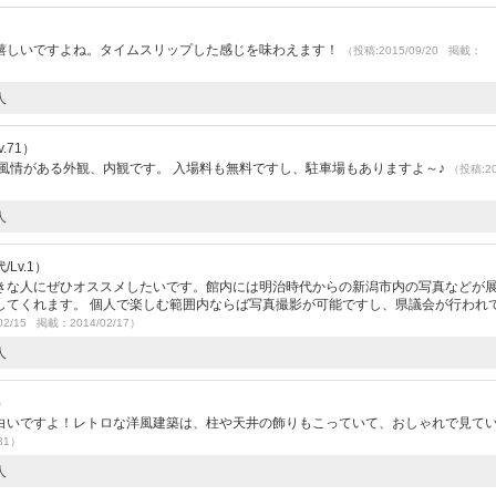
嬉しいですよね。タイムスリップした感じを味わえます！
（投稿:2015/09/20 掲載：
人
.71）
風情がある外観、内観です。 入場料も無料ですし、駐車場もありますよ～♪
（投稿:20
人
Lv.1）
きな人にぜひオススメしたいです。館内には明治時代からの新潟市内の写真などが
してくれます。 個人で楽しむ範囲内ならば写真撮影が可能ですし、県議会が行われ
02/15 掲載：2014/02/17）
人
）
白いですよ！レトロな洋風建築は、柱や天井の飾りもこっていて、おしゃれで見て
31）
人