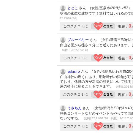
ととこ
さん （女性/五泉市/20代/Lv.52）
明治の素敵な建物です！無料ではいれるので
2015/09/24）
0
このクチコミに
現在：
ブルーベリー
さん （女性/新潟市/30代/Lv
白山公園から徒歩１分ほど近くにあります。 
掲載：2015/09/14）
0
このクチコミに
現在：
yukisiro
さん （女性/福島県いわき市/20代/
白山神社の近くにあり、明治時代の洋館が好
ており、係員の方が新潟の歴史について説明
屋の椅子に座ることもできます。
（投稿:2014/
0
このクチコミに
現在：
うさちん
さん （女性/新潟市/30代/Lv.49
時折コンサートなどのイベントもやってて面
ないですね。
（投稿:2011/01/30 掲載：2011/01/
0
このクチコミに
現在：