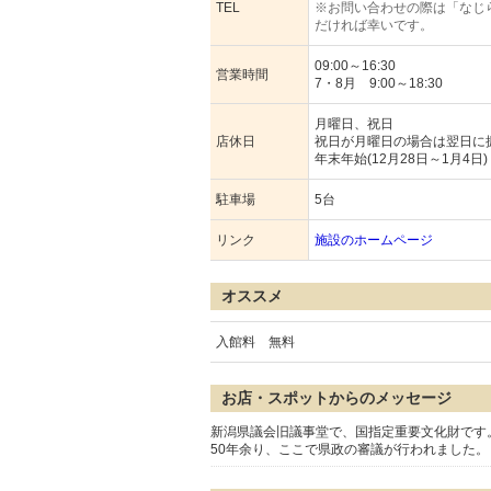
TEL
※お問い合わせの際は「なじ
だければ幸いです。
09:00～16:30
営業時間
7・8月 9:00～18:30
月曜日、祝日
店休日
祝日が月曜日の場合は翌日に
年末年始(12月28日～1月4日)
駐車場
5台
リンク
施設のホームページ
オススメ
入館料 無料
お店・スポットからのメッセージ
新潟県議会旧議事堂で、国指定重要文化財です。こ
50年余り、ここで県政の審議が行われました。