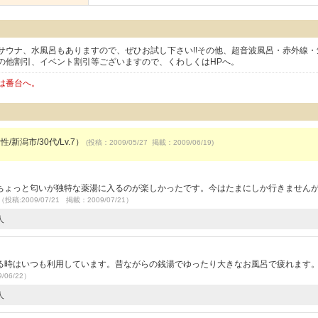
サウナ、水風呂もありますので、ぜひお試し下さい!!その他、超音波風呂・赤外線・
の他割引、イベント割引等ございますので、くわしくはHPへ。
は番台へ。
/新潟市/30代/Lv.7）
(投稿：2009/05/27 掲載：2009/06/19)
ちょっと匂いが独特な薬湯に入るのが楽しかったです。今はたまにしか行きません
（投稿:2009/07/21 掲載：2009/07/21）
人
る時はいつも利用しています。昔ながらの銭湯でゆったり大きなお風呂で疲れます
/06/22）
人