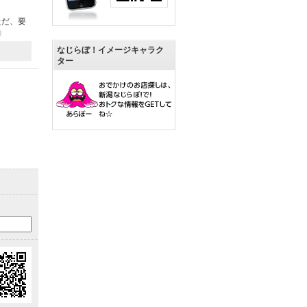
ただ、要
9）
なじらぼ！イメージキャラク
ター