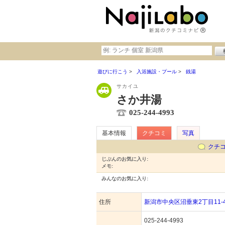
遊びに行こう
入浴施設・プール
銭湯
サカイユ
さか井湯
025-244-4993
基本情報
クチコミ
写真
クチ
じぶんのお気に入り:
メモ:
みんなのお気に入り:
住所
新潟市中央区沼垂東2丁目11-
025-244-4993