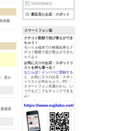
登録情報確認
最近見たお店・スポット
気泡風
スマートフォン版
クチコミ数順で並び替えができ
ちゃう！
モバイル端末での検索結果もク
チコミ数順で並び替えができち
ゃうよ☆
お気に入りのお店・スポットリ
ストを持ち運べる！
なじらぼ！メンバーに登録
する
と、お気に入りのお店・スポッ
が、昔か
トリストが作れちゃう。PC・
スマートフォン共通だから、い
つでもどこでもチェックできる
よ♪
https://www.najilabo.net/
。薬蕩湯