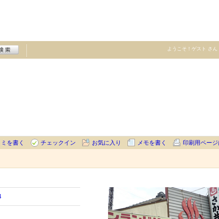
ようこそ！
ゲスト
さん
コミを書く
チェックイン
お気に入り
メモを書く
印刷用ページ
4