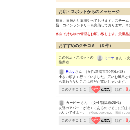
お店・スポットからのメッセージ
毎日、日替わり薬湯やっております。スチーム
呂・コインランドリーも完備しております。そ
各自で持ち物の管理をお願い致します。貴重品
おすすめのクチコミ （
3
件）
このお店・スポットの
ミーナ
さん （女性
推薦者
Ruby
さん （女性/新潟市/20代/Lv.18）
小さい頃よく行っていました。広いお風呂と
ら変わらないここは何だか寛いじゃいます。
0
このクチコミに
現在：
カービー さん （女性/新潟市/20代）
友達のアパートが近くにあるのでそこに泊ま
もいいですよ～。
（投稿:2009/06/22 掲載：2009
0
このクチコミに
現在：