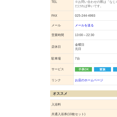
TEL
※お問い合わせの際は「なじ
だければ幸いです。
FAX
025-244-4993
メール
メールを送る
営業時間
13:00～22:30
金曜日
店休日
元日
駐車場
7台
サービス
リンク
お店のホームページ
オススメ
入浴料
共通入浴券(10枚セット)