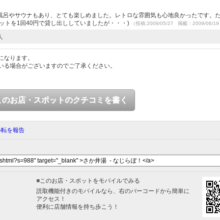
風呂やサウナもあり、とても楽しめました。レトロな雰囲気も心地良かったです。
ットを1回40円で貸し出ししていましたが・・・)
（投稿:2009/05/27 掲載：2009/06/1
人
になります。
いる場合がございますのでご了承ください。
このお店・スポットのクチコミを書く
移転を報告
■
このお店・スポットをモバイルでみる
読取機能付きのモバイルなら、右のバーコードから簡単に
アクセス！
便利に店舗情報を持ち歩こう！