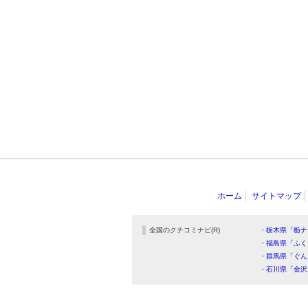
ホーム
サイトマップ
全国のクチコミナビ(R)
・栃木県「栃ナ
・福島県「ふく
・群馬県「ぐん
・石川県「金沢