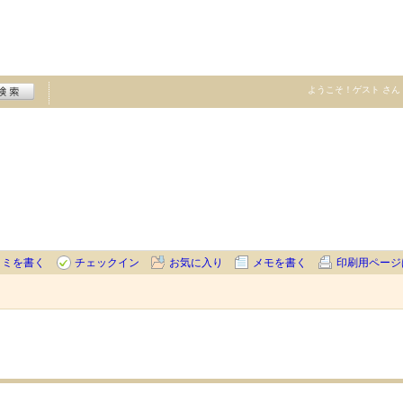
ようこそ！
ゲスト
さん
コミを書く
チェックイン
お気に入り
メモを書く
印刷用ページ