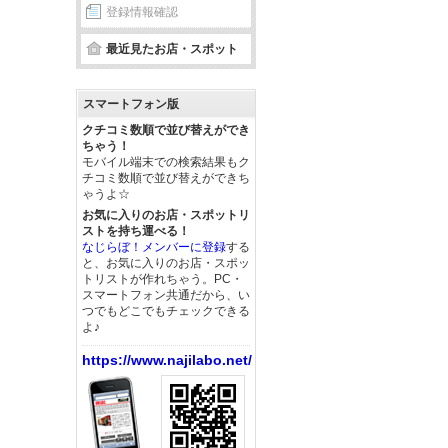
登録情報確認
最近見たお店・スポット
スマートフォン版
クチコミ数順で並び替えができ
ちゃう！
モバイル端末での検索結果もク
チコミ数順で並び替えができち
ゃうよ☆
お気に入りのお店・スポットリ
ストを持ち運べる！
なじらぼ！メンバーに登録
する
と、お気に入りのお店・スポッ
トリストが作れちゃう。PC・
スマートフォン共通だから、い
つでもどこでもチェックできる
よ♪
https://www.najilabo.net/