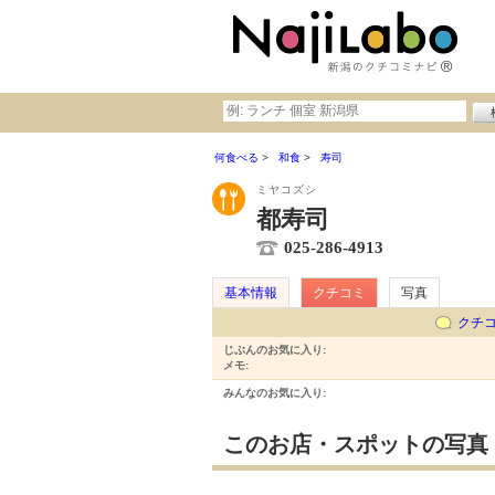
何食べる
和食
寿司
ミヤコズシ
都寿司
025-286-4913
基本情報
クチコミ
写真
クチ
じぶんのお気に入り:
メモ:
みんなのお気に入り:
このお店・スポットの写真