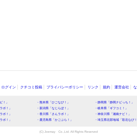
ログイン
クチコミ投稿
プライバシーポリシー
リンク
規約
運営会社
な
ビ！」
・熊本県「ひごなび！」
・静岡県「静岡ナビっち！」
ラボ！」
・新潟県「なじらぼ！」
・岐阜県「ギフコミ！」
ラボ！」
・香川県「さんラボ！」
・神奈川県「湘南ナビ！」
ラボ！」
・鹿児島県「かごぶら！」
・埼玉県北部地域「彩北なび
(C) Joemay Co.,Ltd. All Rights Reserved