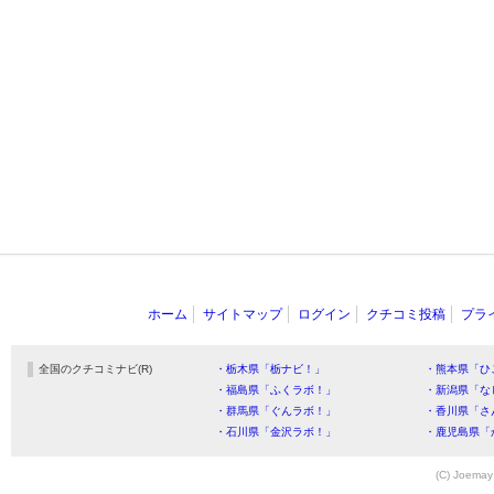
ホーム
サイトマップ
ログイン
クチコミ投稿
プラ
全国のクチコミナビ(R)
・栃木県「栃ナビ！」
・熊本県「ひ
・福島県「ふくラボ！」
・新潟県「な
・群馬県「ぐんラボ！」
・香川県「さ
・石川県「金沢ラボ！」
・鹿児島県「
(C) Joemay