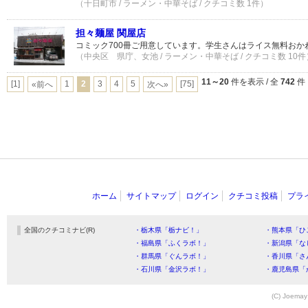
（十日町市 / ラーメン・中華そば / クチコミ数 1件）
担々麺屋 関屋店
コミック700冊ご用意しています。学生さんはライス無料おか
（中央区 県庁、女池 / ラーメン・中華そば / クチコミ数 10件
11～20
件を表示 / 全
742
件
[1]
1
2
3
4
5
[75]
«前へ
次へ»
ホーム
サイトマップ
ログイン
クチコミ投稿
プラ
全国のクチコミナビ(R)
・栃木県「栃ナビ！」
・熊本県「ひ
・福島県「ふくラボ！」
・新潟県「な
・群馬県「ぐんラボ！」
・香川県「さ
・石川県「金沢ラボ！」
・鹿児島県「
(C) Joemay