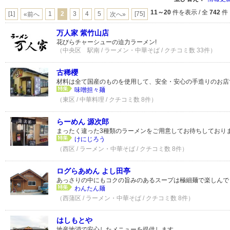
11～20
件を表示 / 全
742
件
[1]
1
2
3
4
5
[75]
«前へ
次へ»
万人家 紫竹山店
花びらチャーシューの迫力ラーメン!
（中央区 駅南 / ラーメン・中華そば / クチコミ数 33件）
古稀櫻
材料は全て国産のものを使用して、安全・安心の手造りのお店
味噌担々麺
（東区 / 中華料理 / クチコミ数 8件）
らーめん 源次郎
まったく違った3種類のラーメンをご用意してお待ちしており
けにじろう
（西区 / ラーメン・中華そば / クチコミ数 8件）
ログらあめん よし田亭
あっさりの中にもコクの旨みのあるスープは極細麺で楽しんで
わんたん麺
（西蒲区 / ラーメン・中華そば / クチコミ数 8件）
はしもとや
地産地消で安心したメニューを提供します。