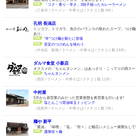
「コク・香り・辛さ」3拍子揃ったカレーラーメン
（三条市 / ラーメン・中華そば / クチコミ数 9件）
孔明 長潟店
トンコツ、トリガラ、魚介のバランスの取れたスープ。つけ麺
あり。
“辛”つけ麺が新たに登場
安定のつけめんを味わう
（中央区 駅南 / ラーメン・中華そば / クチコミ数 24件）
ダルマ食堂 小新店
オススメの「ちゃんタンメン」はあっさり・こってりの両スー
ちゃんタンメン
（西区 / ラーメン・中華そば / クチコミ数 11件）
中村屋
5月から昼営業のみだった営業形態を夜営業も行います!
塩とんこつ背油味玉トッピング
（見附市 / ラーメン・中華そば / クチコミ数 7件）
麺や 新平
「醤油」「味噌」「塩」「坦々」と幅広いメニュー展開をして
濃厚坦々麺