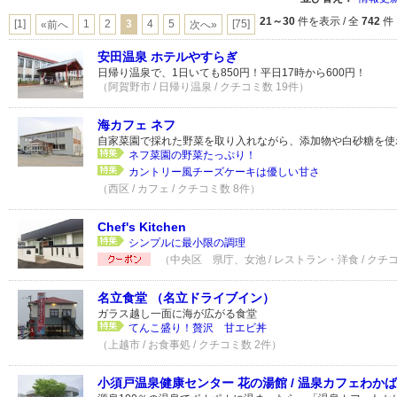
21～30
件を表示 / 全
742
件
[1]
1
2
3
4
5
[75]
«前へ
次へ»
安田温泉 ホテルやすらぎ
日帰り温泉で、1日いても850円！平日17時から600円！
（阿賀野市 / 日帰り温泉 / クチコミ数 19件）
海カフェ ネフ
自家菜園で採れた野菜を取り入れながら、添加物や白砂糖を使
ネフ菜園の野菜たっぷり！
カントリー風チーズケーキは優しい甘さ
（西区 / カフェ / クチコミ数 8件）
Chef's Kitchen
シンプルに最小限の調理
（中央区 県庁、女池 / レストラン・洋食 / クチ
名立食堂 （名立ドライブイン）
ガラス越し一面に海が広がる食堂
てんこ盛り！贅沢 甘エビ丼
（上越市 / お食事処 / クチコミ数 2件）
小須戸温泉健康センター 花の湯館 / 温泉カフェわかば