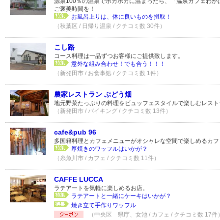
源泉100％の温泉でポカポカに温まったら、「温泉カフェわか
ご褒美時間を！
お風呂上りは、体に良いものを摂取！
（秋葉区 / 日帰り温泉 / クチコミ数 30件）
こし路
コース料理は一品ずつお客様にご提供致します。
意外な組み合わせ！でも合う！！！
（新発田市 / お食事処 / クチコミ数 1件）
農家レストラン ぶどう畑
地元野菜たっぷりの料理をビュッフェスタイルで楽しむレスト
（新発田市 / バイキング / クチコミ数 13件）
cafe&pub 96
多国籍料理とカフェメニューがオシャレな空間で楽しめるカフ
厚焼きのワッフルはいかが？
（糸魚川市 / カフェ / クチコミ数 11件）
CAFFE LUCCA
ラテアートを気軽に楽しめるお店。
ラテアートと一緒にケーキはいかが？
焼き立て手作りワッフル
（中央区 県庁、女池 / カフェ / クチコミ数 17件