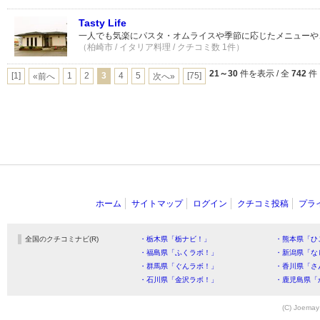
Tasty Life
一人でも気楽にパスタ・オムライスや季節に応じたメニューや
（柏崎市 / イタリア料理 / クチコミ数 1件）
21～30
件を表示 / 全
742
件
[1]
1
2
3
4
5
[75]
«前へ
次へ»
ホーム
サイトマップ
ログイン
クチコミ投稿
プラ
全国のクチコミナビ(R)
・栃木県「栃ナビ！」
・熊本県「ひ
・福島県「ふくラボ！」
・新潟県「な
・群馬県「ぐんラボ！」
・香川県「さ
・石川県「金沢ラボ！」
・鹿児島県「
(C) Joemay