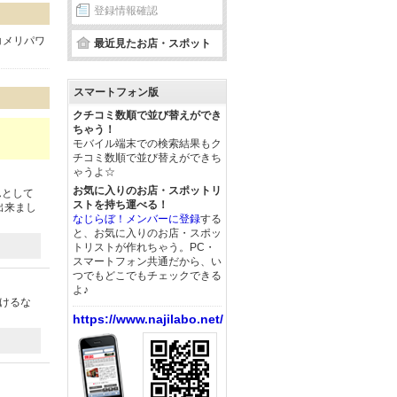
登録情報確認
コメリパワ
最近見たお店・スポット
スマートフォン版
クチコミ数順で並び替えができ
ちゃう！
モバイル端末での検索結果もク
チコミ数順で並び替えができち
ゃうよ☆
お気に入りのお店・スポットリ
んとして
ストを持ち運べる！
出来まし
なじらぼ！メンバーに登録
する
と、お気に入りのお店・スポッ
トリストが作れちゃう。PC・
スマートフォン共通だから、い
つでもどこでもチェックできる
よ♪
つけるな
https://www.najilabo.net/