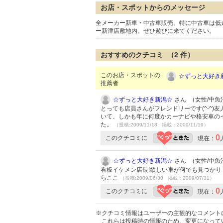
お店・スポットからのメッセージ
全メーカー新車・中古車販売。特に中古車は低走
ー新津店敷地内。ぜひ遊びに来てください。
おすすめのクチコミ （
2
件）
このお店・スポットの
☆ずっと大好き
推薦者
☆ずっと大好き新潟☆
さん （女性/中魚沼郡
とっても店員さんがフレンドリーです(^-^
いて、しかも年に何度かカーナビや格安車の
た。
（投稿:2009/11/18 掲載：2009/11/19）
0
このクチコミに
現在：
☆ずっと大好き新潟☆
さん （女性/中魚沼郡
看板イケメン店長!欲しい車が何でも見つかり
らここ
（投稿:2009/06/30 掲載：2009/07/31）
0
このクチコミに
現在：
※クチコミ情報はユーザーの主観的なコメント
これらは投稿時の情報のため、変更になって