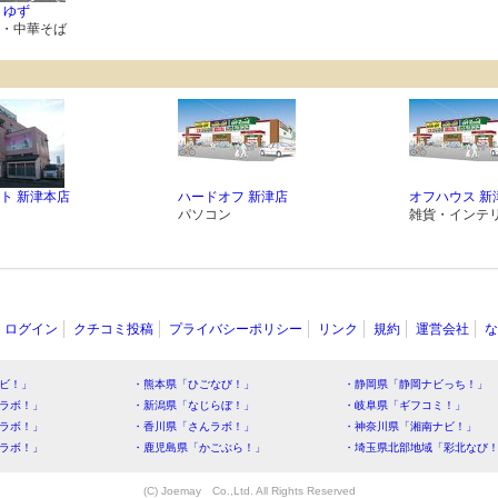
 ゆず
・中華そば
ト 新津本店
ハードオフ 新津店
オフハウス 新
パソコン
雑貨・インテ
ログイン
クチコミ投稿
プライバシーポリシー
リンク
規約
運営会社
な
ビ！」
・熊本県「ひごなび！」
・静岡県「静岡ナビっち！」
ラボ！」
・新潟県「なじらぼ！」
・岐阜県「ギフコミ！」
ラボ！」
・香川県「さんラボ！」
・神奈川県「湘南ナビ！」
ラボ！」
・鹿児島県「かごぶら！」
・埼玉県北部地域「彩北なび
(C) Joemay Co.,Ltd. All Rights Reserved