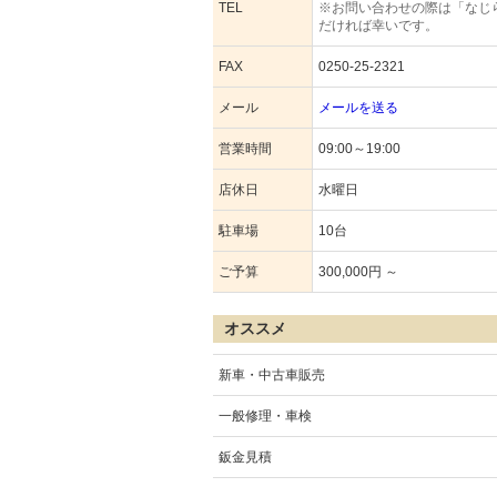
TEL
※お問い合わせの際は「なじ
だければ幸いです。
FAX
0250-25-2321
メール
メールを送る
営業時間
09:00～19:00
店休日
水曜日
駐車場
10台
ご予算
300,000円 ～
オススメ
新車・中古車販売
一般修理・車検
鈑金見積