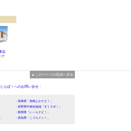
津店
リア
▲このページの先頭へ戻る
じらぼ！へのお問い合せ
・長崎県「長崎よかナビ！」
・長野県中南信地域「ずくラボ！」
・静岡県「い～らナビ！」
！」
・高知県「こうちドン！」