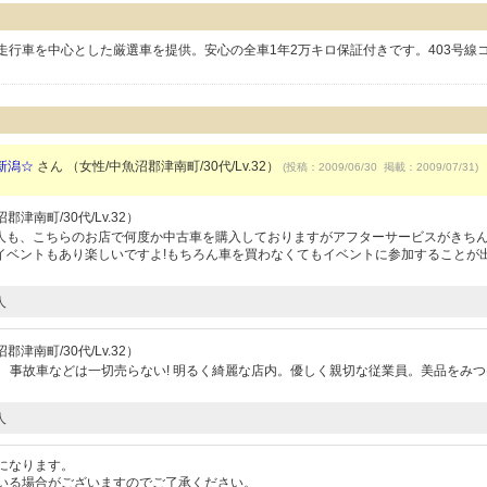
行車を中心とした厳選車を提供。安心の全車1年2万キロ保証付きです。403号線
新潟☆
さん （女性/中魚沼郡津南町/30代/Lv.32）
(投稿：2009/06/30 掲載：2009/07/31)
津南町/30代/Lv.32）
)友人も、こちらのお店で何度か中古車を購入しておりますがアフターサービスがきち
イベントもあり楽しいですよ!もちろん車を買わなくてもイベントに参加することが
人
津南町/30代/Lv.32）
 事故車などは一切売らない! 明るく綺麗な店内。優しく親切な従業員。美品をみ
人
になります。
いる場合がございますのでご了承ください。