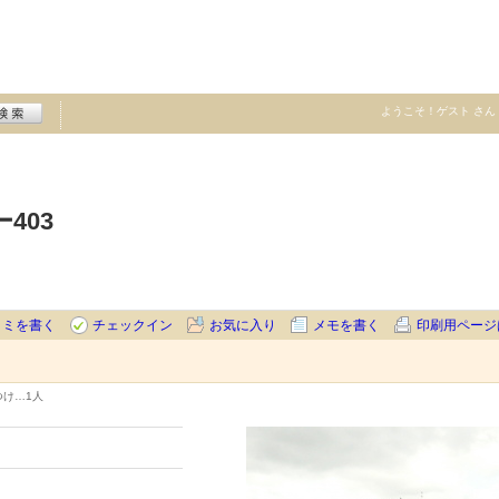
ようこそ！
ゲスト
さん
403
コミを書く
チェックイン
お気に入り
メモを書く
印刷用ページ
つけ…
1人