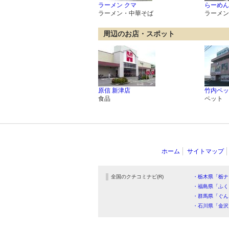
ラーメン クマ
らーめん
ラーメン・中華そば
ラーメン
周辺のお店・スポット
原信 新津店
竹内ペッ
食品
ペット
ホーム
サイトマップ
全国のクチコミナビ(R)
・栃木県「栃ナ
・福島県「ふく
・群馬県「ぐん
・石川県「金沢