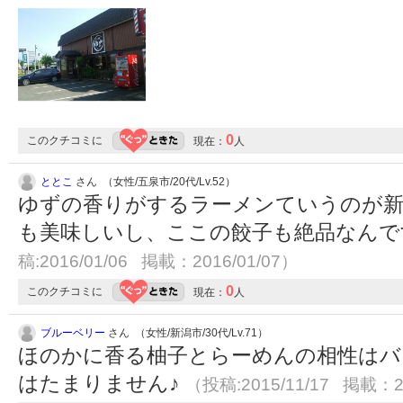
0
このクチコミに
現在：
人
ととこ
さん （女性/五泉市/20代/Lv.52）
ゆずの香りがするラーメンていうのが
も美味しいし、ここの餃子も絶品なんで
稿:2016/01/06 掲載：2016/01/07）
0
このクチコミに
現在：
人
ブルーベリー
さん （女性/新潟市/30代/Lv.71）
ほのかに香る柚子とらーめんの相性はバ
はたまりません♪
（投稿:2015/11/17 掲載：20