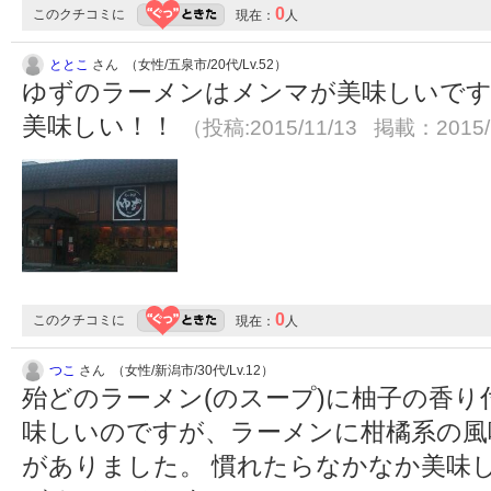
0
このクチコミに
現在：
人
ととこ
さん （女性/五泉市/20代/Lv.52）
ゆずのラーメンはメンマが美味しいです
美味しい！！
（投稿:2015/11/13 掲載：2015/
0
このクチコミに
現在：
人
つこ
さん （女性/新潟市/30代/Lv.12）
殆どのラーメン(のスープ)に柚子の香
味しいのですが、ラーメンに柑橘系の風
がありました。 慣れたらなかなか美味