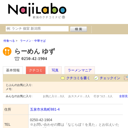
何食べる
ラーメン・中華そば
らーめん ゆず
0250-42-1904
基本情報
クチコミ
写真
ラーメンマニア
クチコミを書く
チェックイン
じぶんのお気に入り:
メモ:
みんなのお気に入り:
お気に入り…
3人
おススメ☆…
2人
行きつけ…
1人
全部見
住所
五泉市水島町881-4
0250-42-1904
TEL
※お問い合わせの際は「なじらぼ！を見た」とお伝えいた