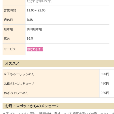
だければ幸いです。
営業時間
11:00～22:00
店休日
無休
駐車場
共同駐車場
席数
36席
サービス
オススメ
味玉ちゃーしゅうめん
890円
元祖タレなしギョーザ
480円
ねぎみそらーめん
920円
お店・スポットからのメッセージ
当店では、あっさり醤油、濃厚味噌、背油こってり燕三条系などが楽しめます。