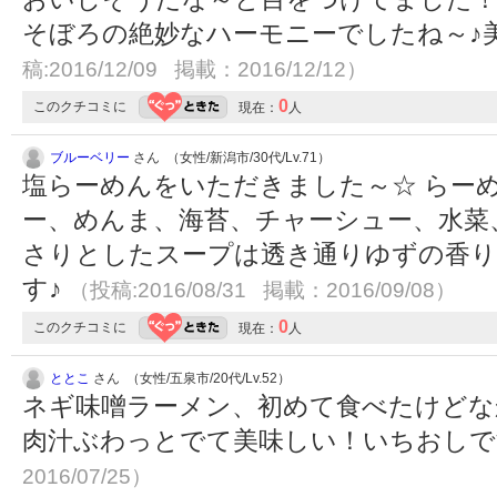
そぼろの絶妙なハーモニーでしたね～♪
稿:2016/12/09 掲載：2016/12/12）
0
このクチコミに
現在：
人
ブルーベリー
さん （女性/新潟市/30代/Lv.71）
塩らーめんをいただきました～☆ らー
ー、めんま、海苔、チャーシュー、水菜
さりとしたスープは透き通りゆずの香り
す♪
（投稿:2016/08/31 掲載：2016/09/08）
0
このクチコミに
現在：
人
ととこ
さん （女性/五泉市/20代/Lv.52）
ネギ味噌ラーメン、初めて食べたけどな
肉汁ぶわっとでて美味しい！いちおしで
2016/07/25）