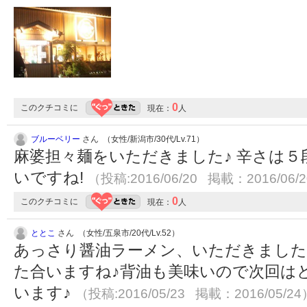
0
このクチコミに
現在：
人
ブルーベリー
さん （女性/新潟市/30代/Lv.71）
麻婆担々麺をいただきました♪ 辛さは
いですね!
（投稿:2016/06/20 掲載：2016/06/
0
このクチコミに
現在：
人
ととこ
さん （女性/五泉市/20代/Lv.52）
あっさり醤油ラーメン、いただきました
た合いますね♪背油も美味いので次回は
います♪
（投稿:2016/05/23 掲載：2016/05/24