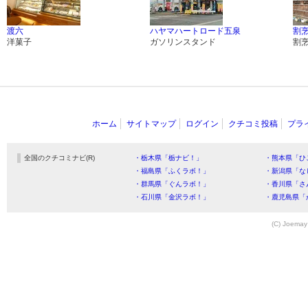
渡六
ハヤマハートロード五泉
割烹
洋菓子
ガソリンスタンド
割
ホーム
サイトマップ
ログイン
クチコミ投稿
プラ
全国のクチコミナビ(R)
・栃木県「栃ナビ！」
・熊本県「ひ
・福島県「ふくラボ！」
・新潟県「な
・群馬県「ぐんラボ！」
・香川県「さ
・石川県「金沢ラボ！」
・鹿児島県「
(C) Joemay