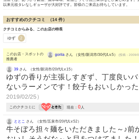
以来元祖タレなしギョーザが大好評です。皆様のご来店お待ちしています。
おすすめのクチコミ （
14
件）
クチコミからみる、このお店の特長
ゆず
2
このお店・スポットの
gorila
さん （女性/新潟市/30代/Lv.5）
(投稿：2009/0
推薦者
39
さん （女性/新潟市/20代/Lv.15）
ゆずの香りが主張しすぎず、丁度良いバ
ないラーメンです！餃子もおいしかっ
2019/02/25）
0
このクチコミに
現在：
人
ととこ
さん （女性/五泉市/20代/Lv.52）
牛そぼろ担々麺をいただきました～♪前
おいしそうだな～と目をつけてました！