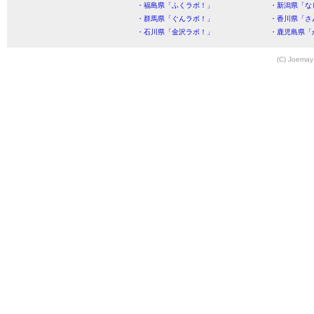
・福島県「ふくラボ！」
・新潟県「な
・群馬県「ぐんラボ！」
・香川県「さ
・石川県「金沢ラボ！」
・鹿児島県「
(C) Joemay