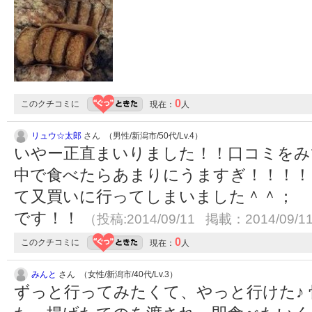
0
このクチコミに
現在：
人
リュウ☆太郎
さん （男性/新潟市/50代/Lv.4）
いやー正直まいりました！！口コミをみ
中で食べたらあまりにうますぎ！！！！
て又買いに行ってしまいました＾＾；
です！！
（投稿:2014/09/11 掲載：2014/09/1
0
このクチコミに
現在：
人
みんと
さん （女性/新潟市/40代/Lv.3）
ずっと行ってみたくて、やっと行けた♪