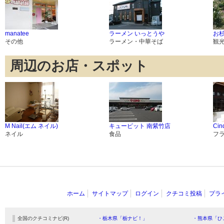
manatee
ラーメン いっとうや
お
その他
ラーメン・中華そば
観
周辺のお店・スポット
M Nail(エム ネイル)
キューピット 南紫竹店
Cin
ネイル
食品
フ
ホーム
サイトマップ
ログイン
クチコミ投稿
プラ
全国のクチコミナビ(R)
・栃木県「栃ナビ！」
・熊本県「ひ