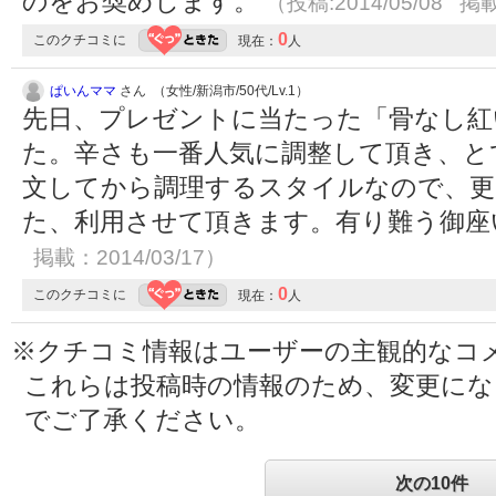
のをお奨めします。
（投稿:2014/05/08 掲載
0
このクチコミに
現在：
人
ぱいんママ
さん （女性/新潟市/50代/Lv.1）
先日、プレゼントに当たった「骨なし紅
た。辛さも一番人気に調整して頂き、と
文してから調理するスタイルなので、更
た、利用させて頂きます。有り難う御
掲載：2014/03/17）
0
このクチコミに
現在：
人
※クチコミ情報はユーザーの主観的なコ
これらは投稿時の情報のため、変更に
でご了承ください。
次の10件