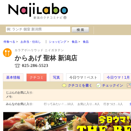
何食べる
お弁当・仕出し
ショッピング
食品
食品
カラアゲハリウッド ニイガタテン
からあげ 聖林 新潟店
025-286-5523
基本情報
クチコミ
写真
今日ウマ！ベスト
今日ウマ！1月
クチコミを書く
チェックイン
じぶんのお気に入り:
メモ:
みんなのお気に入り:
行ってみたい！…
10人
お気に入り…
6人
行きつけ…
1人