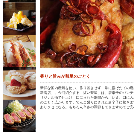
香りと旨みが彗星のごとく
新鮮な国内産鶏を使い、作り置きせず、常に揚げたての唐
新潟店」。今回紹介する「紅い彗星」は、唐辛子のパンチ
リジナル油で仕上げ、口に入れた瞬間から、いえ、口に入
のごとく広がります。てんこ盛りにされた唐辛子に驚きま
ありクセになる。もちろん辛さの調節もできますのでご安