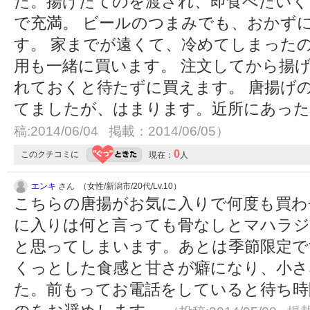
た。揚げたてのを渡され、即食べたいく
で充満。 ビールのつまみでも、おかず
す。 家までが遠くて、冷めてしまったの
用も一緒に買います。 注文してから揚
れておくと待たずに買えます。 唐揚げ
てましたが、はまります。近所にあっ
稿:2014/06/04 掲載：2014/06/05）
0
このクチコミに
現在：
人
エンキ
さん （女性/新潟市/20代/Lv.10）
こちらの唐揚がお気に入りで何度も買わ
に入りは何と言っても骨なしとマハラジ
と思ってしまいます。あとは季節限定で
くっとした食感と甘さが癖になり、小さ
た。前もってお電話をしていると待ち時