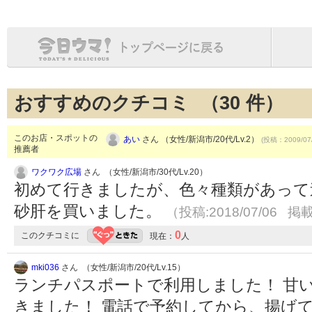
おすすめのクチコミ （
30
件）
このお店・スポットの
あい
さん （女性/新潟市/20代/Lv.2）
(投稿：2009/07
推薦者
ワクワク広場
さん （女性/新潟市/30代/Lv.20）
初めて行きましたが、色々種類があって
砂肝を買いました。
（投稿:2018/07/06 掲載
0
このクチコミに
現在：
人
mki036
さん （女性/新潟市/20代/Lv.15）
ランチパスポートで利用しました！ 甘
きました！ 電話で予約してから、揚げ