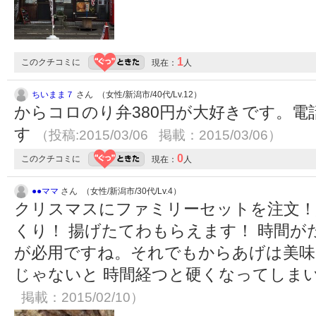
1
このクチコミに
現在：
人
ちいまま７
さん （女性/新潟市/40代/Lv.12）
からコロのり弁380円が大好きです。
す
（投稿:2015/03/06 掲載：2015/03/06）
0
このクチコミに
現在：
人
●●ママ
さん （女性/新潟市/30代/Lv.4）
クリスマスにファミリーセットを注文！
くり！ 揚げたてわもらえます！ 時間
が必用ですね。それでもからあげは美味し
じゃないと 時間経つと硬くなってしまいま
掲載：2015/02/10）