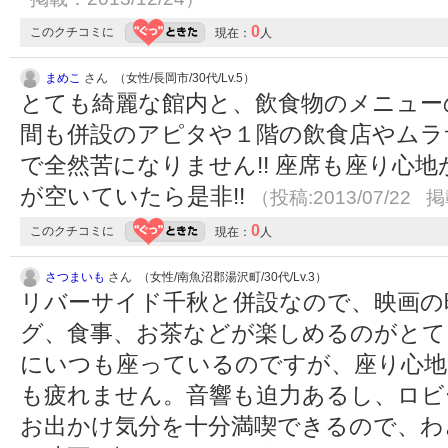
0
このクチコミに
現在：
人
まめこ
さん （女性/長岡市/30代/Lv.5）
とても綺麗な館内と、飲食物のメニューの
間も併設のアピタや１階の飲食店やムラ
で全然苦になりません!! 座席も座り心
が空いていたら是非!!
（投稿:2013/07/22 掲
0
このクチコミに
現在：
人
さつまいも
さん （女性/南魚沼郡湯沢町/30代/Lv.3）
リバーサイド千秋と併設なので、映画の
グ、食事、お茶などが楽しめるのがとて
にいつも座っているのですが、座り心地
も疲れません。音響も迫力あるし、ロビ
お出かけ気分を十分満喫できるので、わ