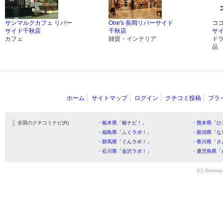
サンマルクカフェ リバー
One's 長岡リバーサイド
コ
サイド千秋店
千秋店
サ
カフェ
雑貨・インテリア
ド
品
ホーム
サイトマップ
ログイン
クチコミ投稿
プラ
全国のクチコミナビ(R)
・栃木県「栃ナビ！」
・熊本県「ひ
・福島県「ふくラボ！」
・新潟県「な
・群馬県「ぐんラボ！」
・香川県「さ
・石川県「金沢ラボ！」
・鹿児島県「
(C) Joemay