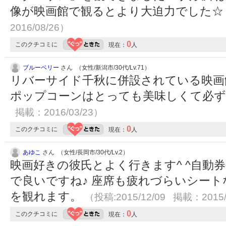
像が映画館で観るとより大迫力でした
2016/08/26）
0
このクチコミに
現在：
人
ブルーベリー
さん （女性/新潟市/30代/Lv.71）
リバーサイド千秋に併設されている映画
ポップコーンはとっても美味しくて必
掲載：2016/03/23）
0
このクチコミに
現在：
人
あゆこ
さん （女性/長岡市/30代/Lv.2）
映画好きの彼氏とよく行きます^ ^自動
で良いですね♪ 座席も疲れづらいシー
を観れます。
（投稿:2015/12/09 掲載：2015/
0
このクチコミに
現在：
人