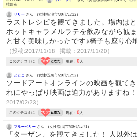
(投稿：
推薦者
リリー
さん （女性/新潟市/30代/Lv.22）
ラストレシピを観てきました。場内は
ホットキャラメルラテを飲みながら観
と甘く美味しかったです♪椅子も座り心
（投稿:2017/11/18 掲載：2017/11/20）
0
このクチコミに
現在：
人
ととこ
さん （女性/五泉市/20代/Lv.52）
ソードアートオンラインの映画を観てき
れにやっぱり映画は迫力がありますね
2017/02/23）
0
このクチコミに
現在：
人
ブルーベリー
さん （女性/新潟市/30代/Lv.71）
『ターザン』を観てきました！ 人以外