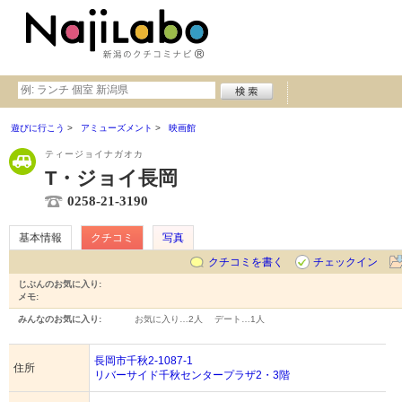
遊びに行こう
アミューズメント
映画館
ティージョイナガオカ
T・ジョイ長岡
0258-21-3190
基本情報
クチコミ
写真
クチコミを書く
チェックイン
じぶんのお気に入り:
メモ:
みんなのお気に入り:
お気に入り…
2人
デート…
1人
長岡市千秋2-1087-1
住所
リバーサイド千秋センタープラザ2・3階