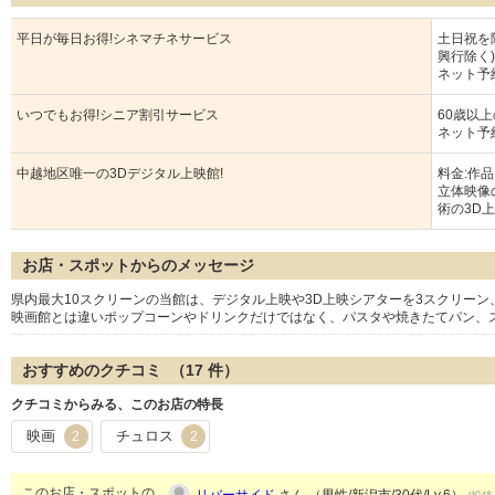
平日が毎日お得!シネマチネサービス
土日祝を除
興行除く)
ネット予約
いつでもお得!シニア割引サービス
60歳以上
ネット予
中越地区唯一の3Dデジタル上映館!
料金:作
立体映像
術の3D
お店・スポットからのメッセージ
県内最大10スクリーンの当館は、デジタル上映や3D上映シアターを3スクリー
映画館とは違いポップコーンやドリンクだけではなく、パスタや焼きたてパン、
おすすめのクチコミ （
17
件）
クチコミからみる、このお店の特長
映画
チュロス
2
2
このお店・スポットの
リバーサイド
さん （男性/新潟市/30代/Lv.6）