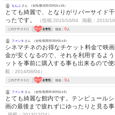
もんぶ
さん （女性/新潟市/20代/Lv.16）
とても綺麗で、となりがリバーサイド千
ったです。
（投稿:2015/10/04 掲載：2015/10
0
このクチコミに
現在：
人
ファンタ
さん （女性/長岡市/30代/Lv.9）
シネマチネのお得なチケット料金で映画
金が安くなるので、それを利用するよ
ットを事前に購入する事も出来るので
載：2014/08/04）
0
このクチコミに
現在：
人
ファンタ
さん （女性/長岡市/30代/Lv.9）
とても綺麗な館内です。テンピュールシ
画の最後まで疲れずにゆったりと見る
掲載：2013/12/24）