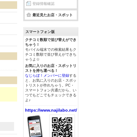
登録情報確認
最近見たお店・スポット
スマートフォン版
クチコミ数順で並び替えができ
ちゃう！
モバイル端末での検索結果もク
チコミ数順で並び替えができち
ゃうよ☆
。
お気に入りのお店・スポットリ
ストを持ち運べる！
なじらぼ！メンバーに登録
する
と、お気に入りのお店・スポッ
トリストが作れちゃう。PC・
スマートフォン共通だから、い
つでもどこでもチェックできる
よ♪
https://www.najilabo.net/