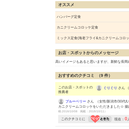
オススメ
ハンバーグ定食
カニクリームコロッケ定食
ミックス定食(海老フライ&カニクリームコロッ
お店・スポットからのメッセージ
高いイメージもあると思いますが、新鮮な長岡
おすすめのクチコミ （
9
件）
このお店・スポットの
ぐりぐり
さん （
推薦者
ブルーベリー
さん （女性/新潟市/30代/Lv
カニクリームコロッケをいただきました☆ 
稿:2016/10/08 掲載：2016/10/11）
0
このクチコミに
現在：