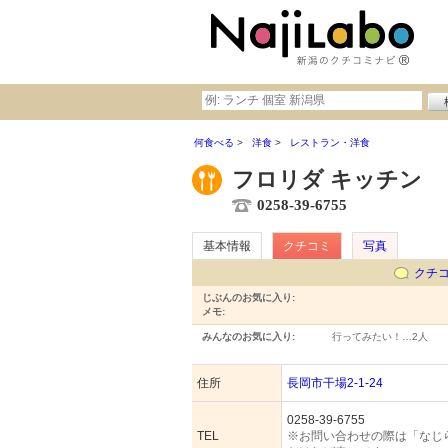
何食べる
洋食
レストラン・洋食
フロリダ キッチン
0258-39-6755
基本情報
クチコミ
写真
クチ
じぶんのお気に入り:
メモ:
みんなのお気に入り:
行ってみたい！…
2人
住所
長岡市干場2-1-24
0258-39-6755
TEL
※お問い合わせの際は「なじ