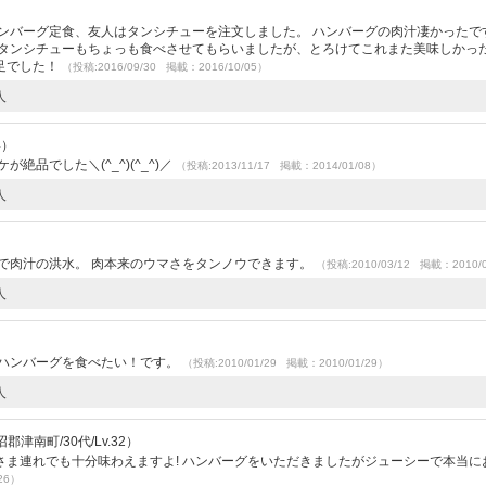
ンバーグ定食、友人はタンシチューを注文しました。 ハンバーグの肉汁凄かったで
タンシチューもちょっも食べさせてもらいましたが、とろけてこれまた美味しかった
足でした！
（投稿:2016/09/30 掲載：2016/10/05）
人
4）
絶品でした＼(^_^)(^_^)／
（投稿:2013/11/17 掲載：2014/01/08）
人
で肉汁の洪水。 肉本来のウマさをタンノウできます。
（投稿:2010/03/12 掲載：2010/
人
はハンバーグを食べたい！です。
（投稿:2010/01/29 掲載：2010/01/29）
人
津南町/30代/Lv.32）
ま連れでも十分味わえますよ! ハンバーグをいただきましたがジューシーで本当に
26）