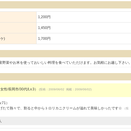
1,200円
1,450円
ケ)
1,700円
産野菜やお米を使っておいしい料理を食べていただけます。お気軽にお越し下さい
女性/長岡市/30代/Lv.3）
(投稿：2009/06/02 掲載：2009/06/02)
.71）
揚げたて熱々で、割ると中からトロリカニクリームが溢れて美味しかったです☆
（投
人