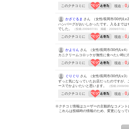
0
このクチコミに
現在：
かざぐるま
さん （女性/長岡市/30代/Lv.
ハンバーグがおいしかったです。入るまでは
でした。
（投稿:2009/07/31 掲載：2009/07/31）
0
このクチコミに
現在：
かよりん
さん （女性/長岡市/30代/Lv.4
カニクリームコロッケが無性に食べたい時に
0
このクチコミに
現在：
ぐりぐり
さん （女性/長岡市/30代/Lv.3
ずっと気になっていたお店だったのですが、
ースでかよいたいと思います。
（投稿:2009/06
0
このクチコミに
現在：
※クチコミ情報はユーザーの主観的なコメント
これらは投稿時の情報のため、変更になって