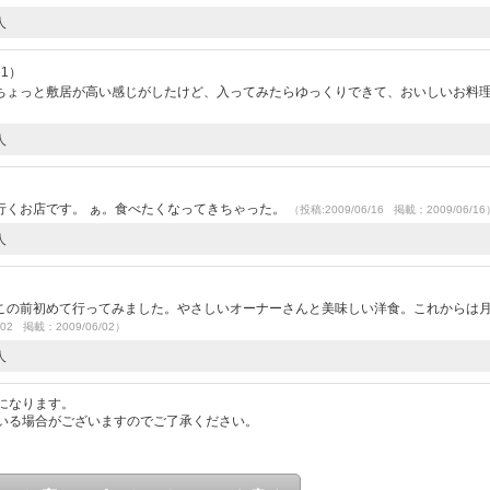
人
21）
ちょっと敷居が高い感じがしたけど、入ってみたらゆっくりできて、おいしいお料
人
）
行くお店です。 ぁ。食べたくなってきちゃった。
（投稿:2009/06/16 掲載：2009/06/16
人
）
この前初めて行ってみました。やさしいオーナーさんと美味しい洋食。これからは
/02 掲載：2009/06/02）
人
になります。
いる場合がございますのでご了承ください。