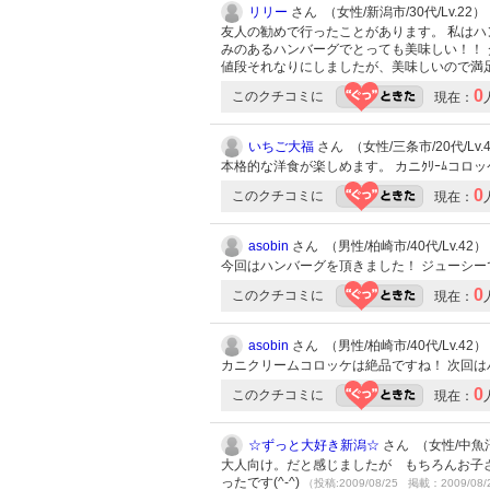
リリー
さん （女性/新潟市/30代/Lv.22）
友人の勧めで行ったことがあります。 私はハ
みのあるハンバーグでとっても美味しい！！ 
値段それなりにしましたが、美味しいので満
0
このクチコミに
現在：
いちご大福
さん （女性/三条市/20代/Lv.
本格的な洋食が楽しめます。 カニｸﾘｰﾑコロッケが
0
このクチコミに
現在：
asobin
さん （男性/柏崎市/40代/Lv.42）
今回はハンバーグを頂きました！ ジューシー
0
このクチコミに
現在：
asobin
さん （男性/柏崎市/40代/Lv.42）
カニクリームコロッケは絶品ですね！ 次回
0
このクチコミに
現在：
☆ずっと大好き新潟☆
さん （女性/中魚沼郡
大人向け。だと感じましたが もちろんお子さ
ったです(^-^)
（投稿:2009/08/25 掲載：2009/08/