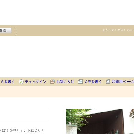
ようこそ！
ゲスト
さん
コミを書く
チェックイン
お気に入り
メモを書く
印刷用ページ
らぼ！を見た」とお伝えいた