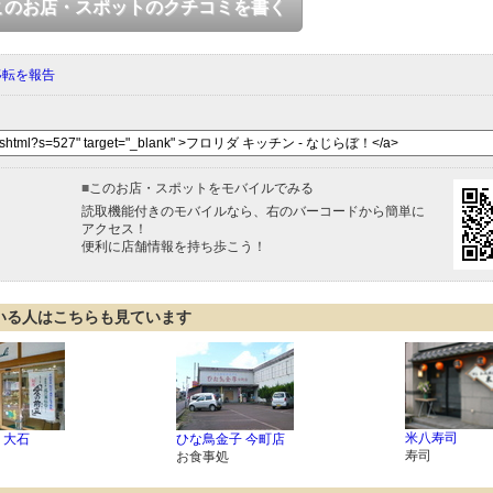
このお店・スポットのクチコミを書く
移転を報告
■
このお店・スポットをモバイルでみる
読取機能付きのモバイルなら、右のバーコードから簡単に
アクセス！
便利に店舗情報を持ち歩こう！
いる人はこちらも見ています
米八寿司
 大石
ひな鳥金子 今町店
寿司
お食事処