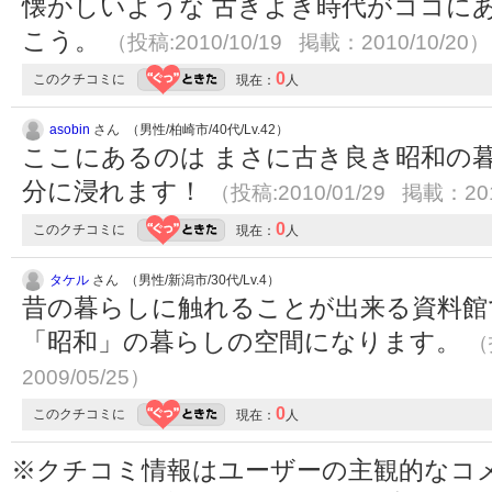
懐かしいような 古きよき時代がココに
こう。
（投稿:2010/10/19 掲載：2010/10/20）
0
このクチコミに
現在：
人
asobin
さん （男性/柏崎市/40代/Lv.42）
ここにあるのは まさに古き良き昭和の
分に浸れます！
（投稿:2010/01/29 掲載：201
0
このクチコミに
現在：
人
タケル
さん （男性/新潟市/30代/Lv.4）
昔の暮らしに触れることが出来る資料館
「昭和」の暮らしの空間になります。
（
2009/05/25）
0
このクチコミに
現在：
人
※クチコミ情報はユーザーの主観的なコ