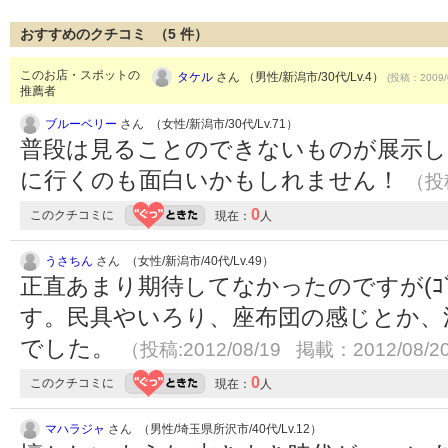
おすすめのクチコミ （
5
件）
このお店・スポットの
タケル
さん （男性/新潟市/30代/Lv.4）
(投稿：2009/
推薦者
ブルーベリー
さん （女性/新潟市/30代/Lv.71）
普段は見ることのできないものが展示し
に行くのも面白いかもしれません！
（投稿
0
このクチコミに
現在：
人
うさちん
さん （女性/新潟市/40代/Lv.49）
正直あまり期待してなかったのですが(ｺﾞ
す。民具やいろり、座布団の感じとか、
でした。
（投稿:2012/08/19 掲載：2012/08/2
0
このクチコミに
現在：
人
マハラジャ
さん （男性/埼玉県所沢市/40代/Lv.12）