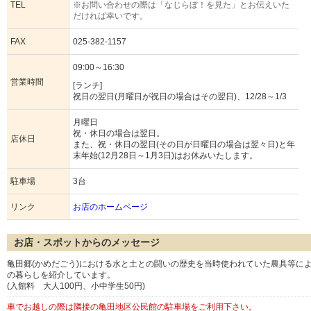
TEL
※お問い合わせの際は「なじらぼ！を見た」とお伝えいた
だければ幸いです。
FAX
025-382-1157
09:00～16:30
営業時間
[ランチ]
祝日の翌日(月曜日が祝日の場合はその翌日)、12/28～1/3
月曜日
祝・休日の場合は翌日。
店休日
また、祝・休日の翌日(その日が日曜日の場合は翌々日)と年
末年始(12月28日～1月3日)はお休みいたします。
駐車場
3台
リンク
お店のホームページ
お店・スポットからのメッセージ
亀田郷(かめだごう)における水と土との闘いの歴史を当時使われていた農具等に
の暮らしを紹介しています。
(入館料 大人100円、小中学生50円)
車でお越しの際は隣接の亀田地区公民館の駐車場をご利用下さい。