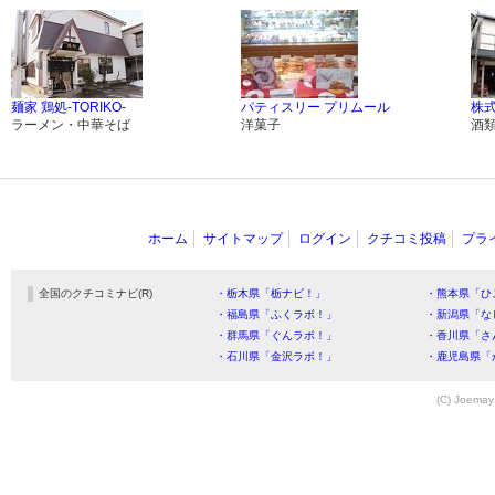
麺家 鶏処-TORIKO-
パティスリー プリムール
株
ラーメン・中華そば
洋菓子
酒
ホーム
サイトマップ
ログイン
クチコミ投稿
プラ
全国のクチコミナビ(R)
・栃木県「栃ナビ！」
・熊本県「ひ
・福島県「ふくラボ！」
・新潟県「な
・群馬県「ぐんラボ！」
・香川県「さ
・石川県「金沢ラボ！」
・鹿児島県「
(C) Joemay