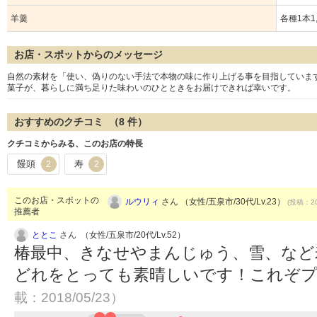
羊羹
各種1本1,
お店・スポットからのメッセージ
自然の素材を「使い、偽りのない手法で本物の味に作り上げる事を目指していま
菓子が、暮らしに満ち足りた味わいのひとときをお届けできれば幸いです。
おすすめのクチコミ （
8
件）
クチコミからみる、このお店の特長
饅頭
寿
2
2
このお店・スポットの
ルウリィ
さん （女性/五泉市/30代/Lv.23）
(投稿：20
推薦者
ととこ
さん （女性/五泉市/20代/Lv.52）
椿最中、きなせやまんじゅう、雪、など
どれをとっても素晴しいです！これぞ
載：2018/05/23）