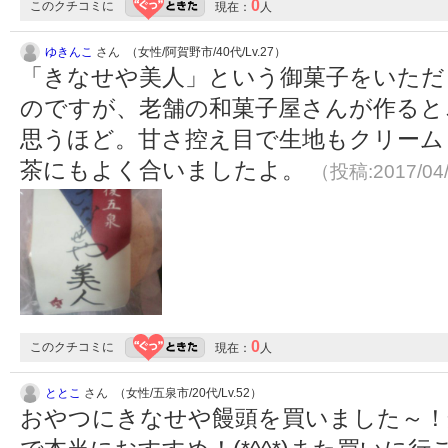
0
このクチコミに
現在：
人
ゆきんこ
さん （女性/阿賀野市/40代/Lv.27）
「きなせや美人」という御菓子をいただ
のですが、老舗の和菓子屋さんが作ると
思うほど。甘さ控え目で生地もクリーム
茶にもよく合いましたよ。
（投稿:2017/04
0
このクチコミに
現在：
人
ととこ
さん （女性/五泉市/20代/Lv.52）
おやつにきなせや饅頭を買いました～！