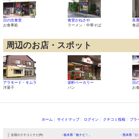
日の出食堂
食堂かねさや
良
お食事処
ラーメン・中華そば
食
周辺のお店・スポット
アラモード・キムラ
栄軒ベーカリー
日
洋菓子
パン
お
ホーム
サイトマップ
ログイン
クチコミ投稿
プラ
全国のクチコミナビ(R)
・栃木県「栃ナビ！」
・熊本県「ひ