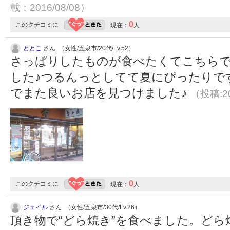
載：2016/08/08）
0
このクチコミに
現在：
人
ととこ
さん （女性/五泉市/20代/Lv.52）
さっぱりしたものが食べたくてこちら
した♪つるんっとしてて夏にぴったりで
でまた良いお店を見つけました♪
（投稿:20
0
このクチコミに
現在：
人
ジェイル
さん （女性/五泉市/30代/Lv.26）
頂き物で“どら焼き”を食べました。ど