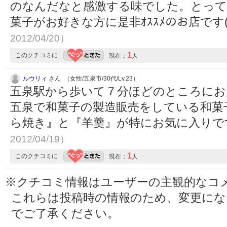
のなんだなと感激する味でした。とっても
菓子がお好きな方に是非ｵｽｽﾒのお店です(
2012/04/20）
1
このクチコミに
現在：
人
ルウリィ
さん （女性/五泉市/30代/Lv.23）
五泉駅から歩いて７分ほどのところにお
五泉で和菓子の製造販売をしている和菓子の
ら焼き』と『羊羹』が特にお気に入りで
2012/04/19）
1
このクチコミに
現在：
人
※クチコミ情報はユーザーの主観的なコ
これらは投稿時の情報のため、変更に
でご了承ください。