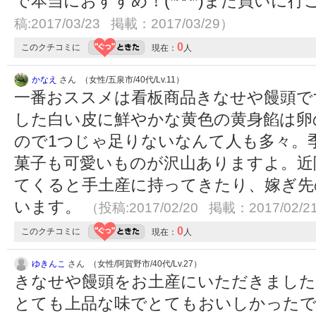
で本当におすすめ！(*^^*)また買いに行こ
稿:2017/03/23 掲載：2017/03/29）
0
このクチコミに
現在：
人
かなえ
さん （女性/五泉市/40代/Lv.11）
一番おススメは看板商品きなせや饅頭で
した白い皮に鮮やかな黄色の黄身餡は卵
ので1つじゃ足りないなんて人も多々。
菓子も可愛いものが沢山ありますよ。近
てくると手土産に持ってきたり、嫁ぎ先
います。
（投稿:2017/02/20 掲載：2017/02/2
0
このクチコミに
現在：
人
ゆきんこ
さん （女性/阿賀野市/40代/Lv.27）
きなせや饅頭をお土産にいただきました
とても上品な味でとてもおいしかったです(