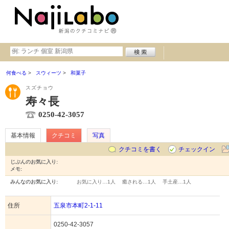
何食べる
スウィーツ
和菓子
スズチョウ
寿々長
0250-42-3057
基本情報
クチコミ
写真
クチコミを書く
チェックイン
じぶんのお気に入り:
メモ:
みんなのお気に入り:
お気に入り…
1人
癒される…
1人
手土産…
1人
住所
五泉市本町2-1-11
0250-42-3057