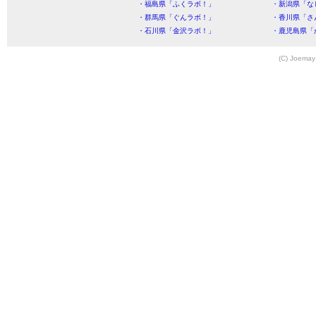
・福島県「ふくラボ！」
・新潟県「な
・群馬県「ぐんラボ！」
・香川県「さ
・石川県「金沢ラボ！」
・鹿児島県「
(C) Joemay