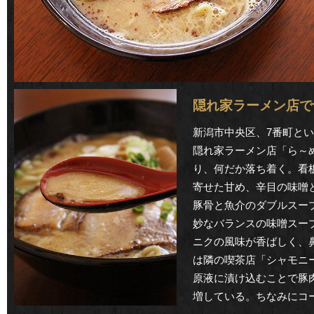
隠れ家ラーメン店で
新潟市中央区、7番町と
隠れ家ラーメン店「ら～
り、何だか落ち着く。看
寄せた甘め、辛目の味噌
豚骨と魚介のダブルスー
妙なバランスの味噌スー
ニクの風味が香ばしく、
は隣の喫茶店「シャモニ
原液に漬け込むことで豚
増している。ちなみにコ