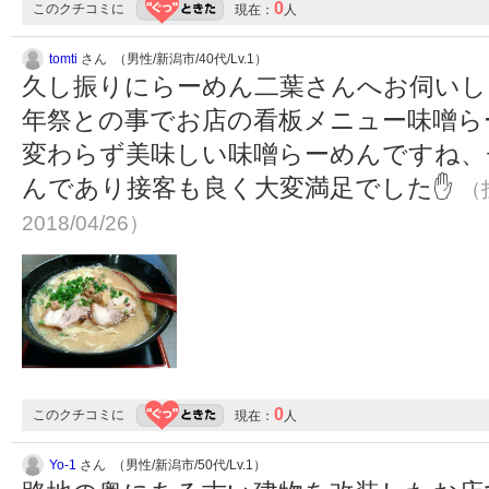
0
このクチコミに
現在：
人
tomti
さん （男性/新潟市/40代/Lv.1）
久し振りにらーめん二葉さんへお伺いし
年祭との事でお店の看板メニュー味噌らーめ
変わらず美味しい味噌らーめんですね、
んであり接客も良く大変満足でした✋
（投
2018/04/26）
0
このクチコミに
現在：
人
Yo-1
さん （男性/新潟市/50代/Lv.1）