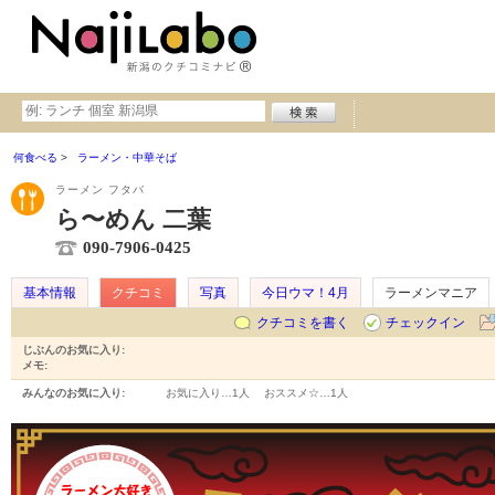
何食べる
ラーメン・中華そば
ラーメン フタバ
ら〜めん 二葉
090-7906-0425
基本情報
クチコミ
写真
今日ウマ！4月
ラーメンマニア
クチコミを書く
チェックイン
じぶんのお気に入り:
メモ:
みんなのお気に入り:
お気に入り…
1人
おススメ☆…
1人