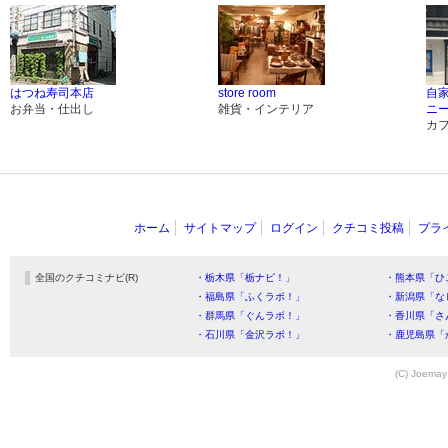
はつね寿司本店
store room
自
お弁当・仕出し
雑貨・インテリア
ニ
カ
ホーム
サイトマップ
ログイン
クチコミ投稿
プラ
全国のクチコミナビ(R)
・栃木県「栃ナビ！」
・熊本県「ひ
・福島県「ふくラボ！」
・新潟県「な
・群馬県「ぐんラボ！」
・香川県「さ
・石川県「金沢ラボ！」
・鹿児島県「
(C) Joemay