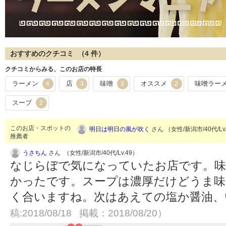
おすすめのクチコミ （
4
件）
クチコミからみる、このお店の特長
ラーメン
店
味噌
オススメ
味噌ラー
4
3
3
2
スープ
2
このお店・スポットの
明日は明日の風が吹く
さん （女性/新潟市/40代/Lv
推薦者
うさちん
さん （女性/新潟市/40代/Lv.49）
なじらぼで気になっていたお店です。味
かったです。スープは濃厚だけどうま味
く合いますね。次はあえての塩か醤油
稿:2018/08/18 掲載：2018/08/20）