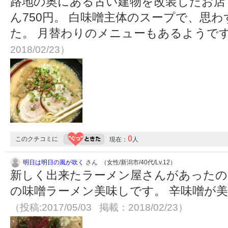
路地の奥にある古い建物を改装したお店
ん750円。 白味噌主体のスープで、思
た。 月替わりのメニューもあるようで
2018/02/23）
0
このクチコミに
現在：
人
明日は明日の風が吹く
さん （女性/新潟市/40代/Lv.12）
新しく出来たラーメン屋さんがあったの
の味噌ラーメン美味しです。 辛味噌が
（投稿:2017/05/03 掲載：2018/02/23）