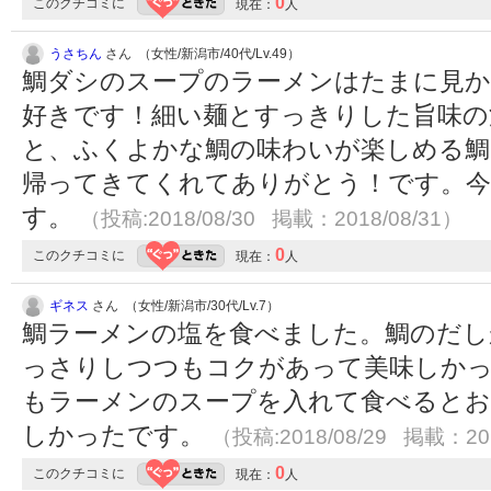
0
このクチコミに
現在：
人
うさちん
さん （女性/新潟市/40代/Lv.49）
鯛ダシのスープのラーメンはたまに見か
好きです！細い麺とすっきりした旨味の
と、ふくよかな鯛の味わいが楽しめる鯛
帰ってきてくれてありがとう！です。今
す。
（投稿:2018/08/30 掲載：2018/08/31）
0
このクチコミに
現在：
人
ギネス
さん （女性/新潟市/30代/Lv.7）
鯛ラーメンの塩を食べました。鯛のだし
っさりしつつもコクがあって美味しかっ
もラーメンのスープを入れて食べるとお
しかったです。
（投稿:2018/08/29 掲載：201
0
このクチコミに
現在：
人