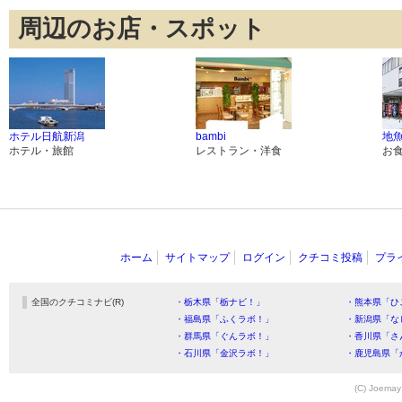
周辺のお店・スポット
ホテル日航新潟
bambi
地魚
ホテル・旅館
レストラン・洋食
お
ホーム
サイトマップ
ログイン
クチコミ投稿
プラ
全国のクチコミナビ(R)
・栃木県「栃ナビ！」
・熊本県「ひ
・福島県「ふくラボ！」
・新潟県「な
・群馬県「ぐんラボ！」
・香川県「さ
・石川県「金沢ラボ！」
・鹿児島県「
(C) Joemay