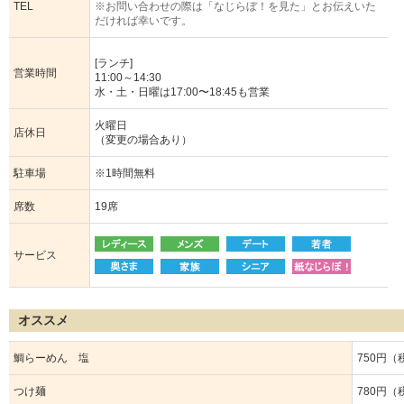
TEL
※お問い合わせの際は「なじらぼ！を見た」とお伝えいた
だければ幸いです。
[ランチ]
営業時間
11:00～14:30
水・土・日曜は17:00〜18:45も営業
火曜日
店休日
（変更の場合あり）
駐車場
※1時間無料
席数
19席
サービス
オススメ
鯛らーめん 塩
750円（
つけ麺
780円（