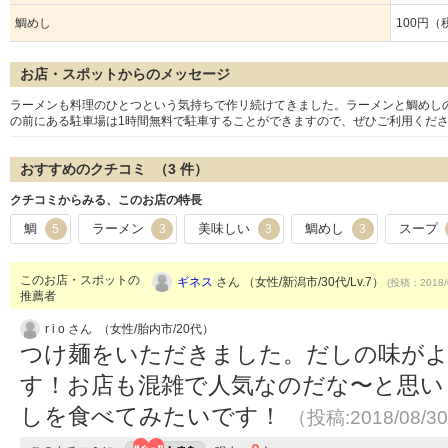
鯛めし
100円（
お店・スポットからのメッセージ
ラーメンも料理のひとつという気持ちで作リ続けてきました。ラーメンと鯛めし
の前にある駐車場は1時間無料で駐車することができますので、ぜひご利用くだ
おすすめのクチコミ （
3
件）
クチコミからみる、このお店の特長
鯛
ラーメン
美味しい
鯛めし
スープ
5
3
3
3
このお店・スポットの
ギネス
さん （女性/新潟市/30代/Lv.7）
(投稿：2018/
推薦者
r i o さん （女性/胎内市/20代）
つけ麺をいただきました。だしの味が
す！お店も混雑で人気なのだな〜と思い
しを食べてみたいです！
（投稿:2018/08/3