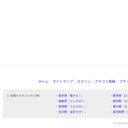
ホーム
サイトマップ
ログイン
クチコミ投稿
プラ
全国のクチコミナビ(R)
・栃木県「栃ナビ！」
・熊本県「ひ
・福島県「ふくラボ！」
・新潟県「な
・群馬県「ぐんラボ！」
・香川県「さ
・石川県「金沢ラボ！」
・鹿児島県「
(C) Joemay