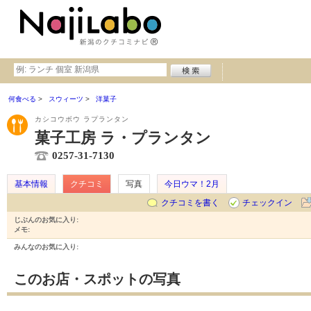
何食べる
スウィーツ
洋菓子
カシコウボウ ラプランタン
菓子工房 ラ・プランタン
0257-31-7130
基本情報
クチコミ
写真
今日ウマ！2月
クチコミを書く
チェックイン
じぶんのお気に入り:
メモ:
みんなのお気に入り:
このお店・スポットの写真