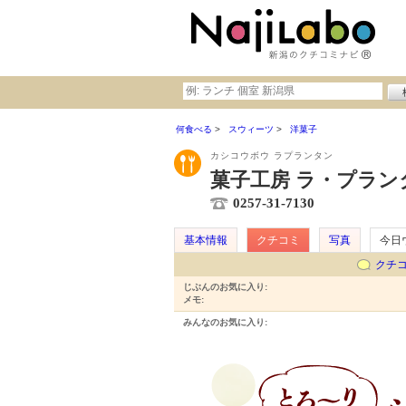
何食べる
スウィーツ
洋菓子
カシコウボウ ラプランタン
菓子工房 ラ・プラン
0257-31-7130
基本情報
クチコミ
写真
今日
クチ
じぶんのお気に入り:
メモ:
みんなのお気に入り: