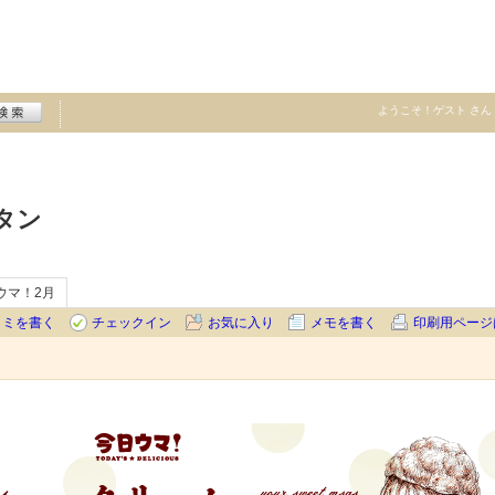
ようこそ！
ゲスト
さん
タン
ウマ！2月
コミを書く
チェックイン
お気に入り
メモを書く
印刷用ページ