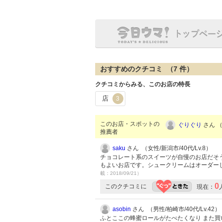
おすすめのクチコミ （
7
件）
クチコミからみる、このお店の特長
店
3
このお店・スポットの
ぐりぐり
さん （
推薦者
saku
さん （女性/新潟市/40代/Lv.8）
チョコレート系のスイーツが自慢のお店だそ
もよいお店です。シュークリームはオーダー
載：2018/09/21）
0
このクチコミに
現在：
asobin
さん （男性/柏崎市/40代/Lv.42）
ふとここの蜂蜜ロールがたべたくなり また買