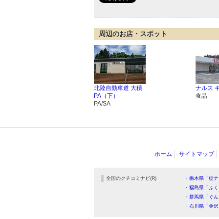
周辺のお店・スポット
北陸自動車道 大積
ナルス 
PA（下）
食品
PA/SA
ホーム
サイトマップ
全国のクチコミナビ(R)
・栃木県「栃ナ
・福島県「ふく
・群馬県「ぐん
・石川県「金沢