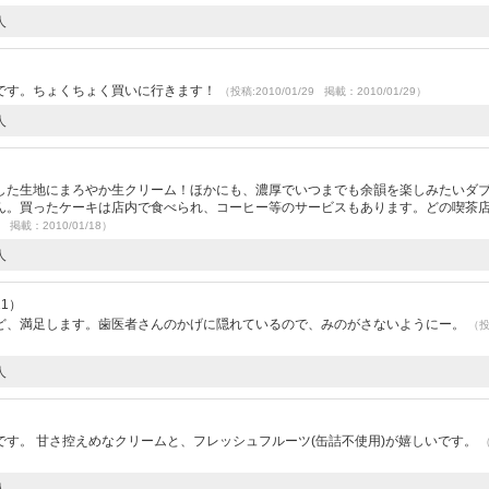
人
です。ちょくちょく買いに行きます！
（投稿:2010/01/29 掲載：2010/01/29）
人
）
した生地にまろやか生クリーム！ほかにも、濃厚でいつまでも余韻を楽しみたいダ
ん。買ったケーキは店内で食べられ、コーヒー等のサービスもあります。どの喫茶
5 掲載：2010/01/18）
人
21）
ど、満足します。歯医者さんのかげに隠れているので、みのがさないようにー。
（
人
す。 甘さ控えめなクリームと、フレッシュフルーツ(缶詰不使用)が嬉しいです。
人