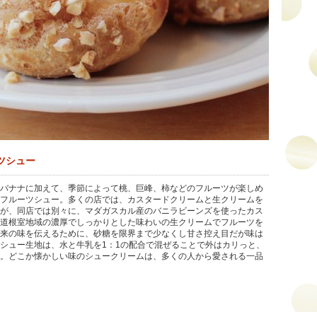
ツシュー
バナナに加えて、季節によって桃、巨峰、柿などのフルーツが楽しめ
フルーツシュー。多くの店では、カスタードクリームと生クリームを
が、同店では別々に、マダガスカル産のバニラビーンズを使ったカス
道根室地域の濃厚でしっかりとした味わいの生クリームでフルーツを
来の味を伝えるために、砂糖を限界まで少なくし甘さ控え目だが味は
シュー生地は、水と牛乳を1：1の配合で混ぜることで外はカリっと、
。どこか懐かしい味のシュークリームは、多くの人から愛される一品