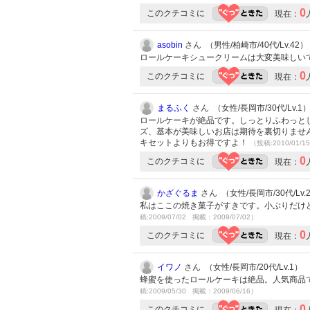
0
このクチコミに
現在：
asobin
さん （男性/柏崎市/40代/Lv.42）
ロールケーキシュークリームは大変美味しい
0
このクチコミに
現在：
まるふく
さん （女性/長岡市/30代/Lv.1
ロールケーキが絶品です。しっとりふわっと
ズ、基本が美味しいお店は期待を裏切りませ
キセットよりもお得ですよ！
（投稿:2010/01/1
0
このクチコミに
現在：
かざぐるま
さん （女性/長岡市/30代/Lv.
私はここの焼き菓子がすきです。小ぶりだけ
稿:2009/07/02 掲載：2009/07/02）
0
このクチコミに
現在：
イワノ
さん （女性/長岡市/20代/Lv.1）
蜂蜜を使ったロールケーキは絶品。人気商品で
稿:2009/05/30 掲載：2009/06/16）
0
このクチコミに
現在：