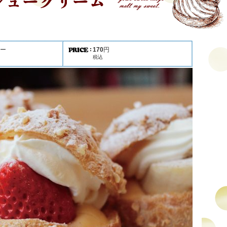
ー
170
円
税込