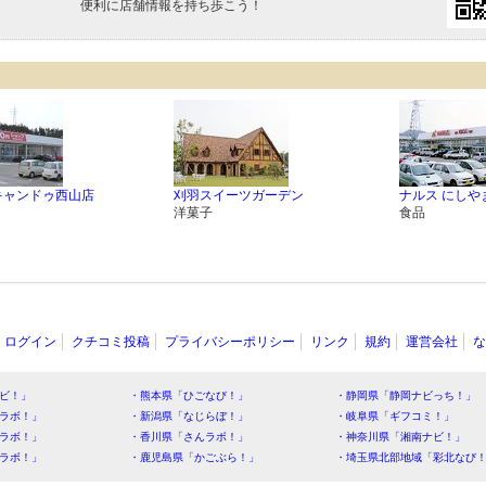
便利に店舗情報を持ち歩こう！
キャンドゥ西山店
刈羽スイーツガーデン
ナルス にしや
洋菓子
食品
ログイン
クチコミ投稿
プライバシーポリシー
リンク
規約
運営会社
な
ビ！」
・熊本県「ひごなび！」
・静岡県「静岡ナビっち！」
ラボ！」
・新潟県「なじらぼ！」
・岐阜県「ギフコミ！」
ラボ！」
・香川県「さんラボ！」
・神奈川県「湘南ナビ！」
ラボ！」
・鹿児島県「かごぶら！」
・埼玉県北部地域「彩北なび