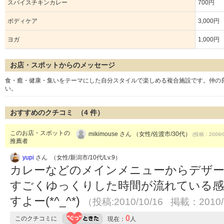
スパイスチキンカレー
700円
ボディケア
3,000円
ヨガ
1,000円
お店・スポットからのメッセージ
食・癒・健康・集いをテーマにした自分スタイルで楽しめる複合施設です。仲の
い。
おすすめのクチコミ （
4
件）
このお店・スポットの
mikimouse さん （女性/佐渡市/30代）
(投稿：2009/0
推薦者
yupi
さん （女性/新潟市/10代/Lv.9）
カレーなどのメインメニューからデザー
すごくゆっくりした時間が流れている感
すよー(*^_^*)
（投稿:2010/10/16 掲載：2010/
0
このクチコミに
現在：
人