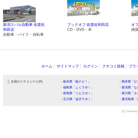
新潟スバル自動車 佐渡佐
ブックオフ 佐渡佐和田店
オ
和田店
CD・DVD・本
雑
自動車・バイク・自転車
ホーム
サイトマップ
ログイン
クチコミ投稿
プラ
全国のクチコミナビ(R)
・栃木県「栃ナビ！」
・熊本県「ひ
・福島県「ふくラボ！」
・新潟県「な
・群馬県「ぐんラボ！」
・香川県「さ
・石川県「金沢ラボ！」
・鹿児島県「
(C) Joemay