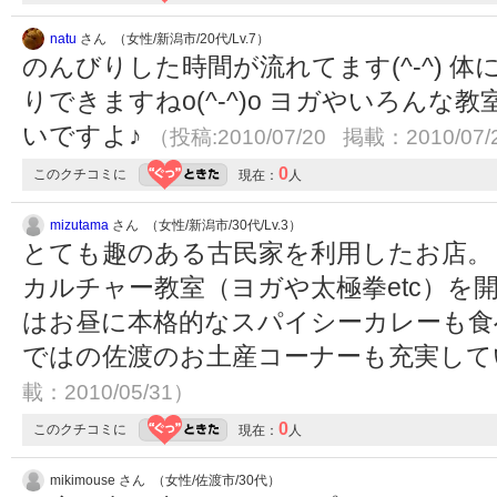
natu
さん （女性/新潟市/20代/Lv.7）
のんびりした時間が流れてます(^-^) 
りできますねo(^-^)o ヨガやいろん
いですよ♪
（投稿:2010/07/20 掲載：2010/07/
0
このクチコミに
現在：
人
mizutama
さん （女性/新潟市/30代/Lv.3）
とても趣のある古民家を利用したお店。 
カルチャー教室（ヨガや太極拳etc）を
はお昼に本格的なスパイシーカレーも食
ではの佐渡のお土産コーナーも充実し
載：2010/05/31）
0
このクチコミに
現在：
人
mikimouse さん （女性/佐渡市/30代）