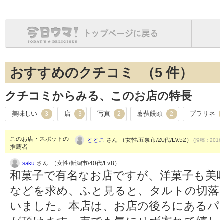
おすすめのクチコミ （
5
件）
クチコミからみる、このお店の特長
美味しい
店
写真
薯蕷饅頭
プラリネ
3
3
2
2
このお店・スポットの
ととこ
さん （女性/五泉市/20代/Lv.52）
(投稿：2016
推薦者
saku
さん （女性/新潟市/40代/Lv.8）
和菓子で有名なお店ですが、洋菓子も美
などを求め、ふと見ると、タルトの切落
いました。本店は、お店の後ろにあるパ