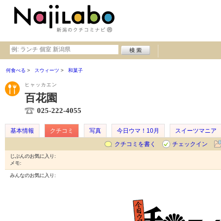
何食べる
スウィーツ
和菓子
ヒャッカエン
百花園
025-222-4055
基本情報
クチコミ
写真
今日ウマ！10月
スイーツマニア
クチコミを書く
チェックイン
じぶんのお気に入り:
メモ:
みんなのお気に入り: