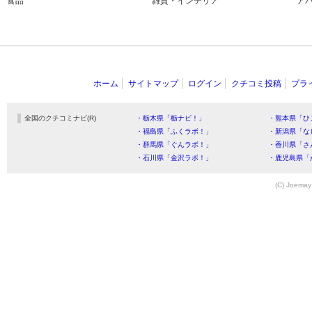
食品
雑貨・インテリア
ア
ホーム
サイトマップ
ログイン
クチコミ投稿
プラ
全国のクチコミナビ(R)
・栃木県「栃ナビ！」
・熊本県「ひ
・福島県「ふくラボ！」
・新潟県「な
・群馬県「ぐんラボ！」
・香川県「さ
・石川県「金沢ラボ！」
・鹿児島県「
(C) Joemay