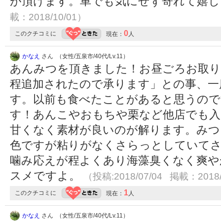
が頂けます。車でも気にせず寄れて嬉
載：2018/10/01）
0
このクチコミに
現在：
人
かなえ
さん （女性/五泉市/40代/Lv.11）
あんみつを頂きました！お昼ごろお取り
程追加されたので承ります」との事、一
す。以前も食べたことがあると思うので
す！あんこやおもちや栗など他店でも入
甘くなく素材が良いのが解ります。みつ
色ですが粘りがなくさらっとしていて
噛み応えが程よくあり海藻臭くなく爽やか
スメですよ。
（投稿:2018/07/04 掲載：2018/
1
このクチコミに
現在：
人
かなえ
さん （女性/五泉市/40代/Lv.11）