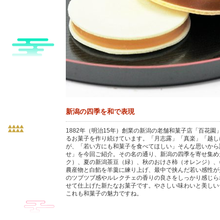
新潟の四季を和で表現
1882年（明治15年）創業の新潟の老舗和菓子店「百花
るお菓子を作り続けています。「月志露」「真楽」「越し
が、「若い方にも和菓子を食べてほしい」そんな思いから
せ」を今回ご紹介。その名の通り、新潟の四季を寄せ集め
ク）、夏の新潟茶豆（緑）、秋のおけさ柿（オレンジ）、
農産物と白餡を羊羹に練り上げ、最中で挟んだ若い感性が
のツブツブ感やルレクチェの香りの良さをしっかり感じら
せて仕上げた新たなお菓子です。やさしい味わいと美しい
これも和菓子の魅力ですね。