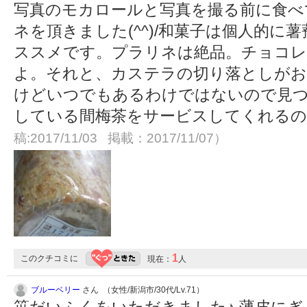
写真のモカロールと写真を撮る前に食べ
ネを頂きました(^^)/和菓子は個人的に
ススメです。プラリネは絶品。チョコレ
よ。それと、カステラの切り落としがお
けどいつでもあるわけではないので見
している間梅茶をサービスしてくれる
稿:2017/11/03 掲載：2017/11/07）
1
このクチコミに
現在：
人
ブルーベリー
さん （女性/新潟市/30代/Lv.71）
笹だいふくをいただきました♪ 薄皮に