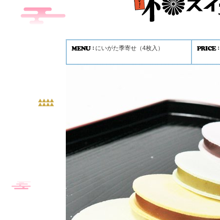
にいがた季寄せ（4枚入）