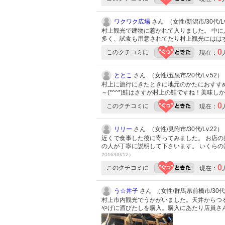
ワクワク広場
さん （女性/新潟市/30代/Lv
村上観光で建物に惹かれて入りました。 中に
多く、試食も用意されてたり村上観光にはは
0
このクチコミに
現在：
ととこ
さん （女性/五泉市/20代/Lv.52）
村上に旅行にきたときに地元のかたにおすす
～(*^^*)鮭はさすが村上の鮭ですね！美味し
0
このクチコミに
現在：
リリー
さん （女性/見附市/30代/Lv.22）
近くで食事した後に寄ってみました。 お店
の人が丁寧に説明して下さいます。 いくら
2016/09/12）
0
このクチコミに
現在：
う☆丼子
さん （女性/群馬県前橋市/30代/
村上市内観光でうかがいました。天井からつ
やげに酒びたしを購入。購入にあたり店員さ