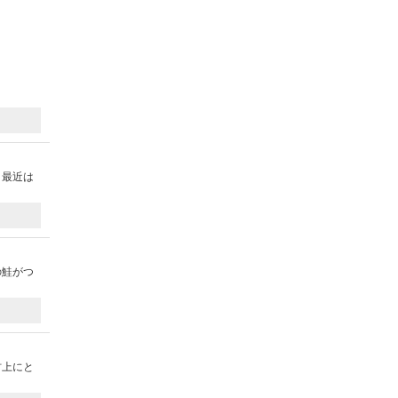
。最近は
の鮭がつ
村上にと