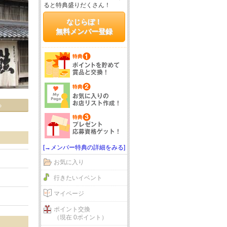
ると特典盛りだくさん！
なじらぼ！
無料メンバー登録
る
[→メンバー特典の詳細をみる]
お気に入り
行きたいイベント
マイページ
ポイント交換
（現在 0ポイント）