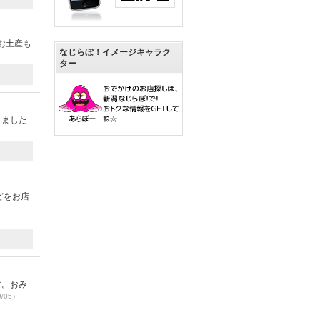
お土産も
なじらぼ！イメージキャラク
ター
りました
どをお店
す。おみ
9/05）