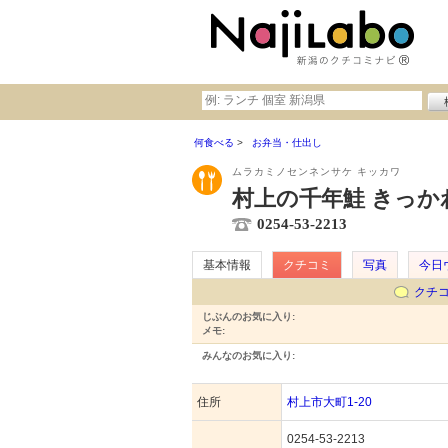
何食べる
お弁当・仕出し
ムラカミノセンネンサケ キッカワ
村上の千年鮭 きっか
0254-53-2213
基本情報
クチコミ
写真
今日
クチ
じぶんのお気に入り:
メモ:
みんなのお気に入り:
住所
村上市大町1-20
0254-53-2213