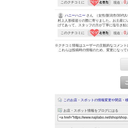
0
このクチコミに
現在：
ハニーハニー
さん （女性/新潟市/30代/Lv
村上人形様巡りの際に寄りました。お土産に
げてあって、スタッフの方が丁寧に塩引き鮭
0
このクチコミに
現在：
※クチコミ情報はユーザーの主観的なコメント
これらは投稿時の情報のため、変更になって
このお店・スポットの情報変更や閉店・
お店・スポット情報をブログにはる