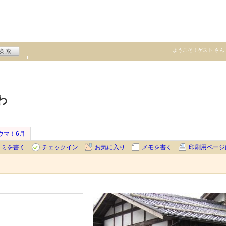
ようこそ！
ゲスト
さん
わ
ウマ！6月
コミを書く
チェックイン
お気に入り
メモを書く
印刷用ページ