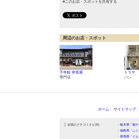
■
このお店・スポットを共有する
周辺のお店・スポット
千年鮭 井筒屋
トラヤ
専門店
パン
ホーム
サイトマップ
全国のクチコミナビ(R)
・栃木県「栃ナ
・福島県「ふく
・群馬県「ぐん