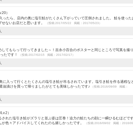
.20）
入ったら、店内の奥に塩引鮭がたくさん下がっていて圧倒されました。 鮭を使った
ずせないお店だと思います。
（投稿:2017/05/22 掲載：2017/05/23）
人
めしてもらって行ってきました～！吉永小百合のポスターと同じところで写真を撮
かったです！
（投稿:2017/02/15 掲載：2017/02/17）
人
の奥に入って行くとたくさんの塩引き鮭が吊るされています。塩引き鮭を作る過程な
の醤油漬けを買って帰りましたがとても美味しかったです♪
（投稿:2016/09/09 掲載：
人
Lv.2）
るされた塩引き鮭がズラリと並ぶ姿は圧巻！迫力の鮭たちの顔に一瞬ひるむほどで
んが色々アドバイスしてくれたのも嬉しかったです。
（投稿:2016/09/02 掲載：2016/0