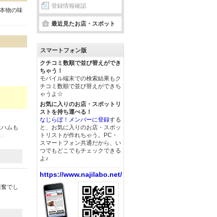
登録情報確認
本物の味
最近見たお店・スポット
スマートフォン版
クチコミ数順で並び替えができ
ちゃう！
モバイル端末での検索結果もク
チコミ数順で並び替えができち
ゃうよ☆
お気に入りのお店・スポットリ
ストを持ち運べる！
なじらぼ！メンバーに登録
する
生ハムも
と、お気に入りのお店・スポッ
トリストが作れちゃう。PC・
載：
スマートフォン共通だから、い
つでもどこでもチェックできる
よ♪
https://www.najilabo.net/
興奮でし