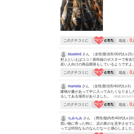
0
このクチコミに
現在：
bluebird
さん （女性/新潟市/30代/Lv.25
村上といえばココ！新幹線のポスターで有名
若い人向けの商品開発もしているようですよ
0
このクチコミに
現在：
mameta
さん （女性/新潟市/40代/Lv.3）
建物が趣があって中に入ってみたくなりまし
るしてある場所がありました。
（投稿:2015/07
0
このクチコミに
現在：
ちみちみ
さん （男性/胎内市/40代/Lv.10
買い物に寄った時に、店の奥のを見学させて
っては特別なものなんだなーと感心しました