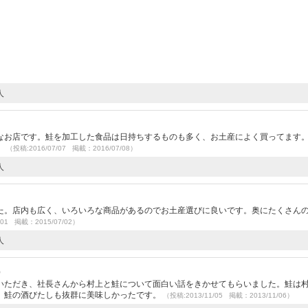
人
）
なお店です。鮭を加工した食品は日持ちするものも多く、お土産によく買ってます
。
（投稿:2016/07/07 掲載：2016/07/08）
人
た。店内も広く、いろいろな商品があるのでお土産選びに良いです。奥にたくさん
/01 掲載：2015/07/02）
人
）
いただき、社長さんから村上と鮭について面白い話をきかせてもらいました。鮭は
。鮭の酒びたしも抜群に美味しかったです。
（投稿:2013/11/05 掲載：2013/11/06）