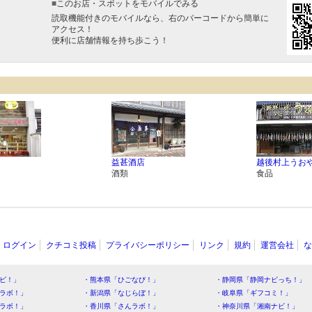
■
このお店・スポットをモバイルでみる
読取機能付きのモバイルなら、右のバーコードから簡単に
アクセス！
便利に店舗情報を持ち歩こう！
益甚酒店
越後村上うお
酒類
食品
ログイン
クチコミ投稿
プライバシーポリシー
リンク
規約
運営会社
な
ビ！」
・熊本県「ひごなび！」
・静岡県「静岡ナビっち！」
ラボ！」
・新潟県「なじらぼ！」
・岐阜県「ギフコミ！」
ラボ！」
・香川県「さんラボ！」
・神奈川県「湘南ナビ！」