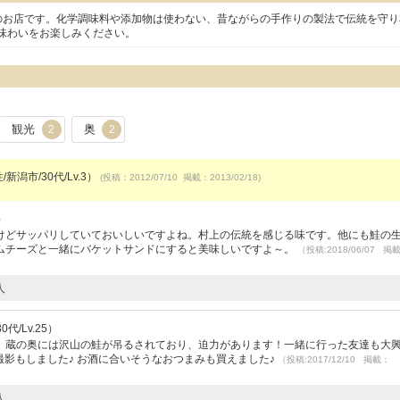
のお店です。化学調味料や添加物は使わない、昔ながらの手作りの製法で伝統を守り
味わいをお楽しみください。
観光
奥
2
2
新潟市/30代/Lv.3）
(投稿：2012/07/10 掲載：2013/02/18)
）
けどサッパリしていておいしいですよね。村上の伝統を感じる味です。他にも鮭の
ムチーズと一緒にバケットサンドにすると美味しいですよ～。
（投稿:2018/06/07 掲
人
代/Lv.25）
。蔵の奥には沢山の鮭が吊るされており、迫力があります！一緒に行った友達も大
念撮影もしました♪ お酒に合いそうなおつまみも買えました♪
（投稿:2017/12/10 掲載：
人