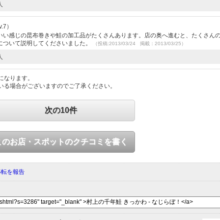
人
.7）
いい感じの昆布巻きや鮭の加工品がたくさんあります。店の奥へ進むと、たくさん
について説明してくださいました。
（投稿:2013/03/24 掲載：2013/03/25）
人
になります。
いる場合がございますのでご了承ください。
次の10件
このお店・スポットのクチコミを書く
移転を報告