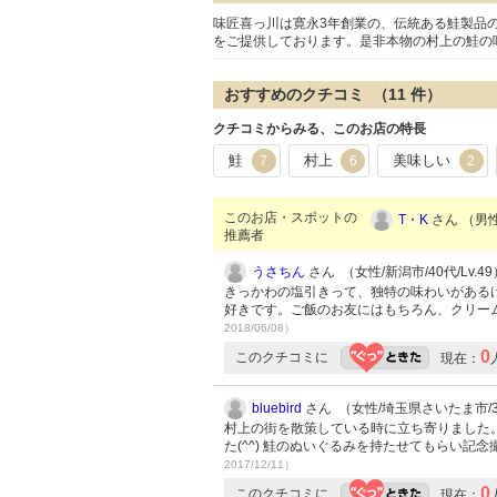
味匠喜っ川は寛永3年創業の、伝統ある鮭製品
をご提供しております。是非本物の村上の鮭の
おすすめのクチコミ （
11
件）
クチコミからみる、このお店の特長
鮭
村上
美味しい
7
6
2
このお店・スポットの
T・K
さん （男性/
推薦者
うさちん
さん （女性/新潟市/40代/Lv.49
きっかわの塩引きって、独特の味わいがある
好きです。ご飯のお友にはもちろん、クリー
2018/06/08）
0
このクチコミに
現在：
bluebird
さん （女性/埼玉県さいたま市/30
村上の街を散策している時に立ち寄りました
た(^^) 鮭のぬいぐるみを持たせてもらい記
2017/12/11）
0
このクチコミに
現在：