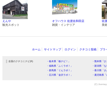
えんや
オフハウス 佐渡佐和田店
佐
観光スポット
雑貨・インテリア
美
ホーム
サイトマップ
ログイン
クチコミ投稿
プラ
全国のクチコミナビ(R)
・栃木県「栃ナビ！」
・熊本県「ひ
・福島県「ふくラボ！」
・新潟県「な
・群馬県「ぐんラボ！」
・香川県「さ
・石川県「金沢ラボ！」
・鹿児島県「
(C) Joemay