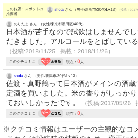
このお店・スポットの
shota
さん （男性/新潟市/30代/Lv.13）
(投稿：2017/
推薦者
のりたま さん （女性/東京都墨田区/40代）
日本酒が苦手なので試飲はしませんでし
だきました。アルコールをとばしている
（投稿:2018/11/25 掲載：2018/11/26）
0
このクチコミに
現在：
人
shota
さん （男性/新潟市/30代/Lv.13）
佐渡・真野鶴って日本酒がメインの酒蔵
定酒を買いました。米の香りがしっかり
ておいしかったです。
（投稿:2017/05/26 
0
このクチコミに
現在：
人
※クチコミ情報はユーザーの主観的なコ