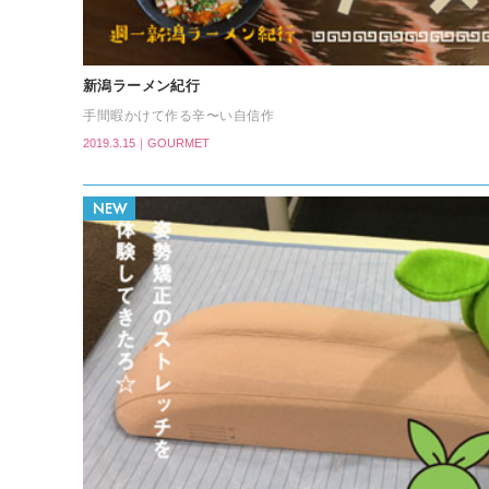
新潟ラーメン紀行
手間暇かけて作る辛〜い自信作
2019.3.15｜GOURMET